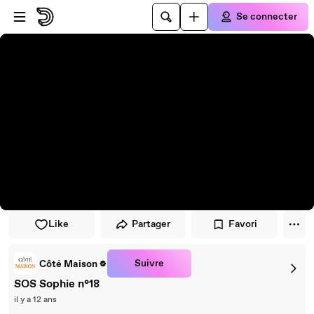
Passer au player
Passer au contenu principal
Se connecter
Like
Partager
Favori
Suivre
Côté Maison
SOS Sophie n°18
il y a 12 ans