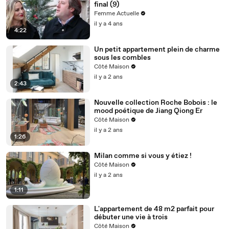
final (9)
Femme Actuelle
il y a 4 ans
4:22
Un petit appartement plein de charme
sous les combles
Côté Maison
il y a 2 ans
2:43
Nouvelle collection Roche Bobois : le
mood poétique de Jiang Qiong Er
Côté Maison
il y a 2 ans
1:26
Milan comme si vous y étiez !
Côté Maison
il y a 2 ans
1:11
L'appartement de 48 m2 parfait pour
débuter une vie à trois
Côté Maison