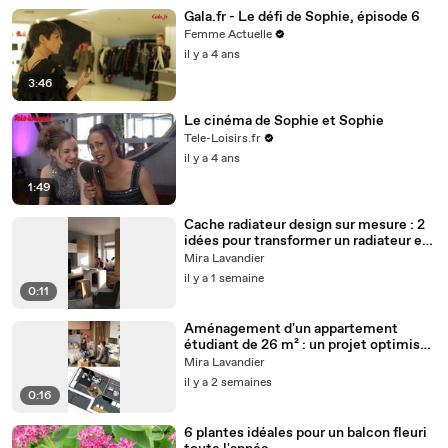
Gala.fr - Le défi de Sophie, épisode 6
Femme Actuelle
il y a 4 ans
3:46
Le cinéma de Sophie et Sophie
Tele-Loisirs.fr
il y a 4 ans
1:49
Cache radiateur design sur mesure : 2
idées pour transformer un radiateur en
atout déco
Mira Lavandier
il y a 1 semaine
0:11
Aménagement d'un appartement
étudiant de 26 m² : un projet optimisé
pour concilier confort, travail et
Mira Lavandier
convivialité
il y a 2 semaines
0:16
6 plantes idéales pour un balcon fleuri