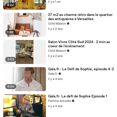
il y a 1 an
2:22
27 m2 au charme rétro dans le quartier
des antiquaires à Versailles
Côté Maison
il y a 2 ans
1:29
Salon Vivre Côté Sud 2024 : 2 min au
coeur de l'événement
Côté Maison
il y a 2 ans
2:03
Gala.fr - Le Défi de Sophie, épisode 4-2
Gala.fr
il y a 4 ans
6:05
Gala.fr- Le défi de Sophie Episode 1
Femme Actuelle
il y a 4 ans
3:20