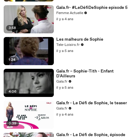
Gala.fr- #LeDéfiDeSophie episode 5
Femme Actuelle
il y a 4 ans
3:58
Les malheurs de Sophie
Tele-Loisirs.fr
il y a 5 ans
1:24
Gala.fr – Sophie-Tith - Enfant
D'Ailleurs
Gala.fr
il y a 5 ans
4:06
Gala.fr - Le Défi de Sophie, le teaser
Gala.fr
il y a 4 ans
0:39
Gala.fr - Le Défi de Sophie, épisode