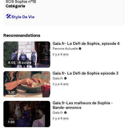
SOS Sophie n°18
Catégorie
🛠️
Style De Vie
Recommandations
Gala.fr- Le Défi de Sophie, episode 4
Femme Actuelle
il y a 4 ans
6:05
|
À suivre
Gala.fr- Le Défi de Sophie episode 3
Gala.fr
il y a 4 ans
3:37
Gala.fr-Les malheurs de Sophie -
Bande-annonce
Gala.fr
il y a 4 ans
1:30