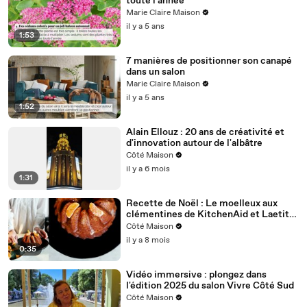
toute l'année
Marie Claire Maison
il y a 5 ans
1:53
7 manières de positionner son canapé
dans un salon
Marie Claire Maison
il y a 5 ans
1:52
Alain Ellouz : 20 ans de créativité et
d'innovation autour de l'albâtre
Côté Maison
il y a 6 mois
1:31
Recette de Noël : Le moelleux aux
clémentines de KitchenAid et Laetitia
Schahl
Côté Maison
il y a 8 mois
0:35
Vidéo immersive : plongez dans
l'édition 2025 du salon Vivre Côté Sud
Côté Maison