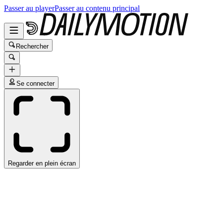
Passer au player
Passer au contenu principal
Rechercher
Se connecter
Regarder en plein écran