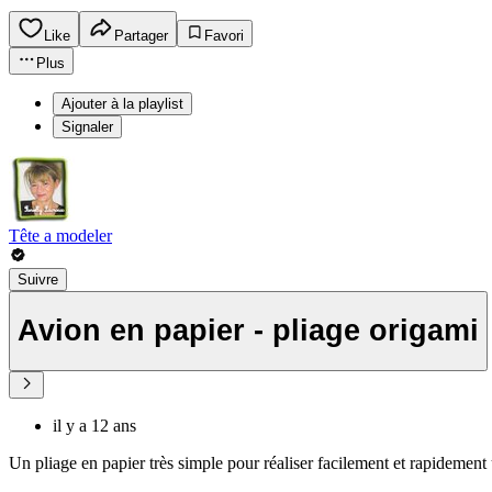
Like
Partager
Favori
Plus
Ajouter à la playlist
Signaler
Tête a modeler
Suivre
Avion en papier - pliage origami
il y a 12 ans
Un pliage en papier très simple pour réaliser facilement et rapidement 