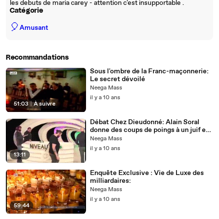
les debuts de maria carey - attention c'est insupportable .
Catégorie
🎈
Amusant
Recommandations
Sous l'ombre de la Franc-maçonnerie:
Le secret dévoilé
Neega Mass
il y a 10 ans
51:03
|
À suivre
Débat Chez Dieudonné: Alain Soral
donne des coups de poings à un juif en
direct
Neega Mass
il y a 10 ans
13:11
Enquête Exclusive : Vie de Luxe des
milliardaires:
Neega Mass
il y a 10 ans
59:44