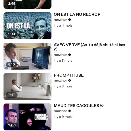
2:45
ON EST LA NO RECROP
mozinor
il y a 4 mois
1:03
AVEC VERVE (As-tu déjà chuté si bas
?)
mozinor
il y a 7 mois
5:10
PROMPTITUBE
mozinor
il y a 8 mois
7:47
MAUDITES CAGOULES ®
mozinor
il y a 9 mois
2:06