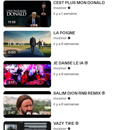
CEST PLUS MON DONALD
mozinor
il y a 1 semaine
11:19
LA POIGNE
mozinor
il y a 6 semaines
0:50
JE DANSE LE IA ®
mozinor
il y a 6 semaines
3:17
SALIM DION RNB REMIX ®
mozinor
il y a 6 semaines
2:47
VAZY TIRE ®
mozinor