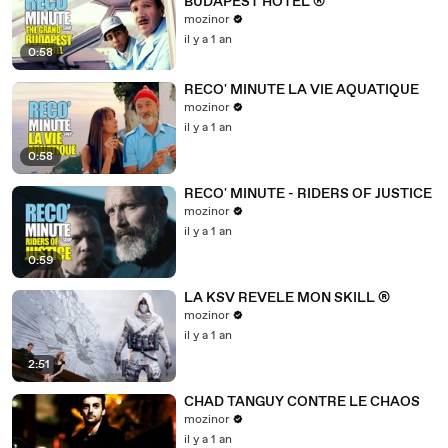
BUDAPEST HOTEL ®
mozinor
il y a 1 an
0:58
RECO' MINUTE LA VIE AQUATIQUE
mozinor
il y a 1 an
0:58
RECO' MINUTE - RIDERS OF JUSTICE
mozinor
il y a 1 an
0:59
LA KSV REVELE MON SKILL ®
mozinor
il y a 1 an
2:51
CHAD TANGUY CONTRE LE CHAOS
mozinor
il y a 1 an