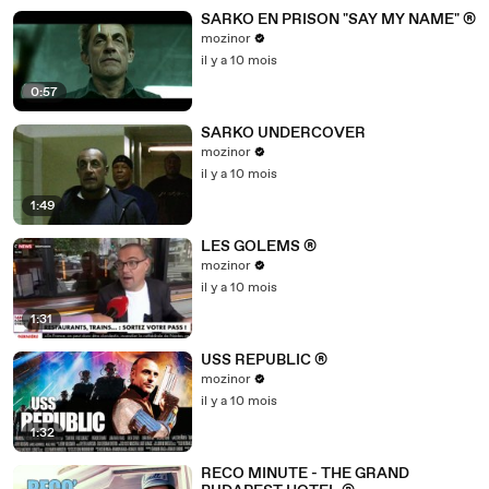
SARKO EN PRISON "SAY MY NAME" ®
mozinor
il y a 10 mois
0:57
SARKO UNDERCOVER
mozinor
il y a 10 mois
1:49
LES GOLEMS ®
mozinor
il y a 10 mois
1:31
USS REPUBLIC ®
mozinor
il y a 10 mois
1:32
RECO MINUTE - THE GRAND