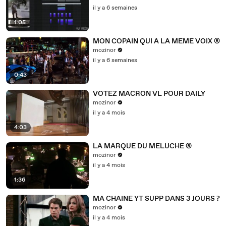
il y a 6 semaines
1:05
MON COPAIN QUI A LA MEME VOIX ®
mozinor
il y a 6 semaines
0:43
VOTEZ MACRON VL POUR DAILY
mozinor
il y a 4 mois
4:03
LA MARQUE DU MELUCHE ®
mozinor
il y a 4 mois
1:36
MA CHAINE YT SUPP DANS 3 JOURS ?
mozinor
il y a 4 mois