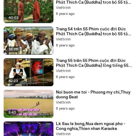
Phật Thích Ca (Buddha) trọn bộ 55 tập
lồng tiếng
Viettrinh
8 years ago
40:03
Trang 54 trên 55 Phim cuộc đời Đức
Phật Thích Ca (Buddha) trọn bộ 55 tập
lồng tiếng
Viettrinh
8 years ago
38:26
Trang 55 trên 55 Phim cuộc đời Đức
Phật Thích Ca (Buddha) lồng tiếng 55
tập trọn bộ
Viettrinh
8 years ago
42:23
Noi buon me toi - Phuong my chi,Thuy
duong Beat
Viettrinh
8 years ago
5:43
Lk Sau le bong,Nua dem ngoai pho -
Cong nghia,Thien nhan Karaoke
Viettrinh