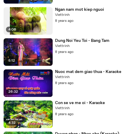
Ngan nam mot kiep nguoi
Viettrinh
8 years ago
4:06
Dung Noi Yeu Toi - Bang Tam
Viettrinh
8 years ago
5:12
Nuoc mat dem giao thua - Karaoke
Viettrinh
8 years ago
26:32
Con se ve me oi - Karaoke
Viettrinh
8 years ago
4:32