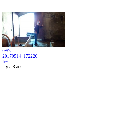
0:53
20170514_172220
fred
il y a 8 ans