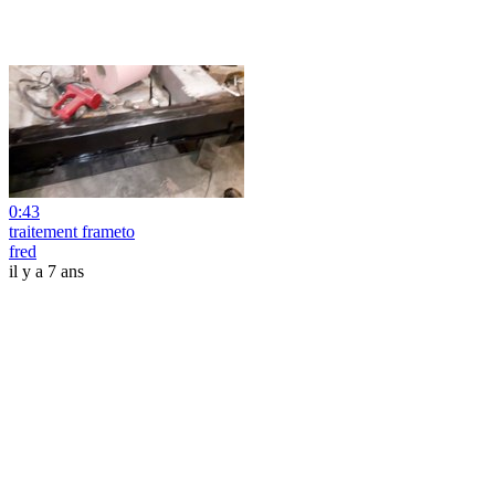
0:43
traitement frameto
fred
il y a 7 ans