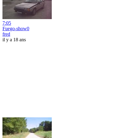
7:05
Fuego-show0
fred
il y a 18 ans