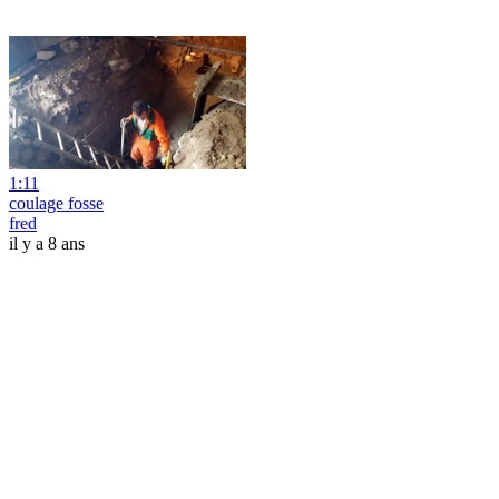
1:11
coulage fosse
fred
il y a 8 ans