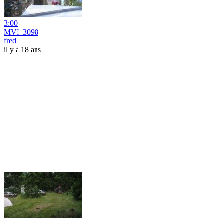
3:00
MVI_3098
fred
il y a 18 ans