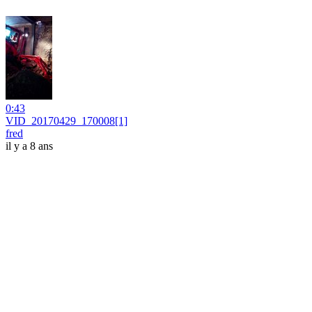
0:43
VID_20170429_170008[1]
fred
il y a 8 ans