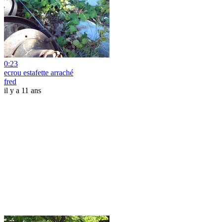
0:23
ecrou estafette arraché
fred
il y a 11 ans