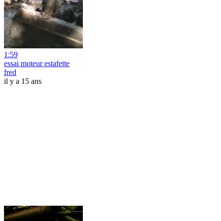
1:59
essai moteur estafette
fred
il y a 15 ans