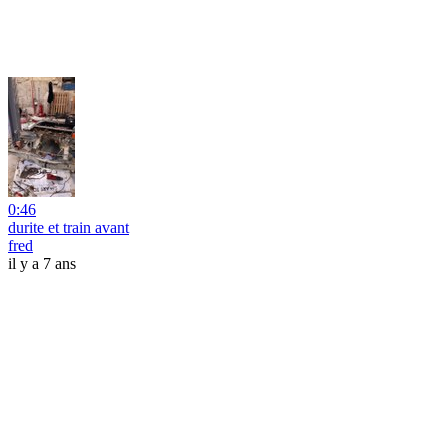
0:46
durite et train avant
fred
il y a 7 ans