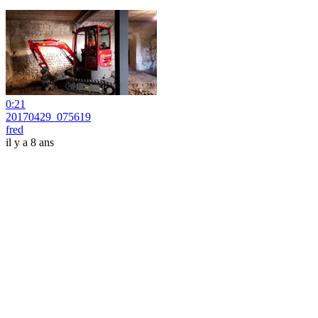
0:21
20170429_075619
fred
il y a 8 ans