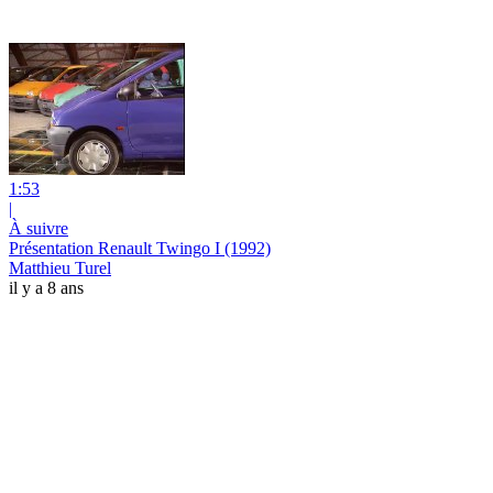
1:53
|
À suivre
Présentation Renault Twingo I (1992)
Matthieu Turel
il y a 8 ans