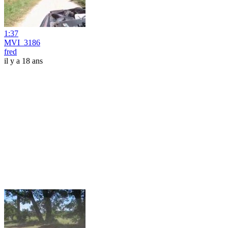
1:37
MVI_3186
fred
il y a 18 ans