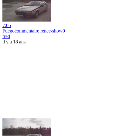
7:05
Fuegocommentaire renee-show0
fred
il y a 18 ans