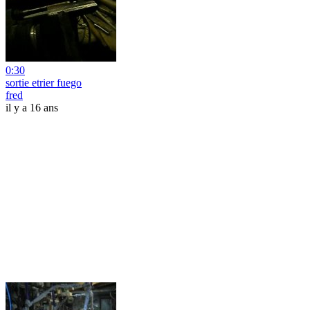
0:30
sortie etrier fuego
fred
il y a 16 ans