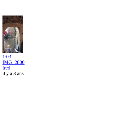
1:03
IMG_2800
fred
il y a 8 ans