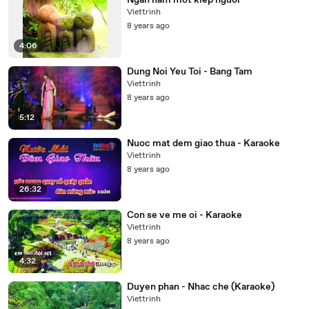
Ngan nam mot kiep nguoi
Viettrinh
8 years ago
4:06
Dung Noi Yeu Toi - Bang Tam
Viettrinh
8 years ago
5:12
Nuoc mat dem giao thua - Karaoke
Viettrinh
8 years ago
26:32
Con se ve me oi - Karaoke
Viettrinh
8 years ago
4:32
Duyen phan - Nhac che (Karaoke)
Viettrinh