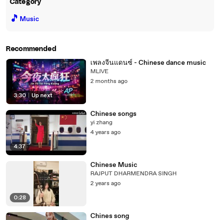
Category
🎵
Music
Recommended
เพลงจีนแดนซ์ - Chinese dance music
MLIVE
2 months ago
3:30
|
Up next
Chinese songs
yi zhang
4 years ago
4:37
Chinese Music
RAJPUT DHARMENDRA SINGH
2 years ago
0:28
Chines song