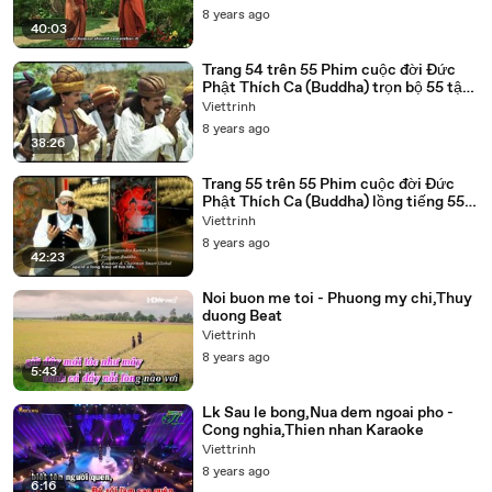
8 years ago
40:03
Trang 54 trên 55 Phim cuộc đời Đức
Phật Thích Ca (Buddha) trọn bộ 55 tập
lồng tiếng
Viettrinh
8 years ago
38:26
Trang 55 trên 55 Phim cuộc đời Đức
Phật Thích Ca (Buddha) lồng tiếng 55
tập trọn bộ
Viettrinh
8 years ago
42:23
Noi buon me toi - Phuong my chi,Thuy
duong Beat
Viettrinh
8 years ago
5:43
Lk Sau le bong,Nua dem ngoai pho -
Cong nghia,Thien nhan Karaoke
Viettrinh
8 years ago
6:16