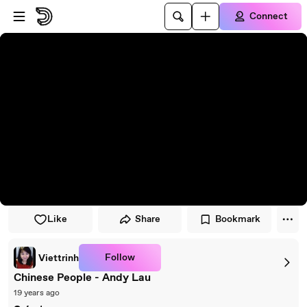
Skip to player
Skip to main content
Connect
Like
Share
Bookmark
Follow
Viettrinh
Chinese People - Andy Lau
19 years ago