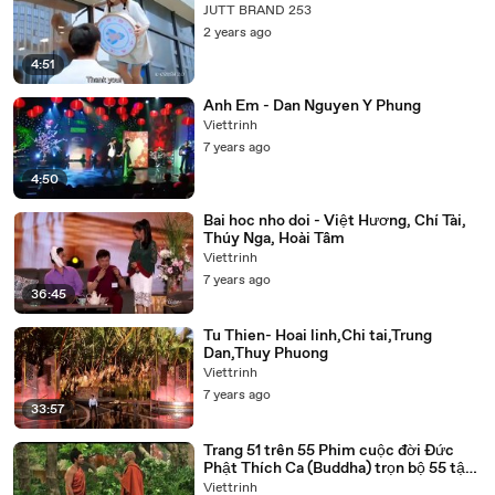
JUTT BRAND 253
2 years ago
4:51
Anh Em - Dan Nguyen Y Phung
Viettrinh
7 years ago
4:50
Bai hoc nho doi - Việt Hương, Chí Tài,
Thúy Nga, Hoài Tâm
Viettrinh
7 years ago
36:45
Tu Thien- Hoai linh,Chi tai,Trung
Dan,Thuy Phuong
Viettrinh
7 years ago
33:57
Trang 51 trên 55 Phim cuộc đời Đức
Phật Thích Ca (Buddha) trọn bộ 55 tập
lồng tiếng
Viettrinh