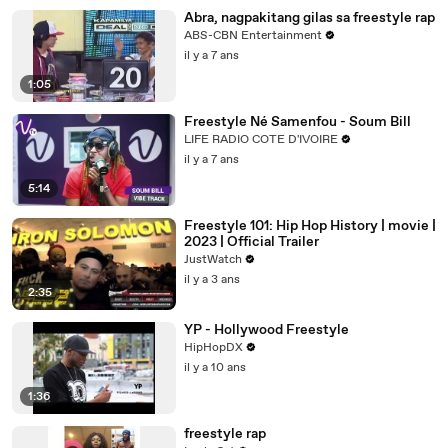
Abra, nagpakitang gilas sa freestyle rap
ABS-CBN Entertainment
il y a 7 ans
1:05
Freestyle Né Samenfou - Soum Bill
LIFE RADIO COTE D'IVOIRE
il y a 7 ans
5:14
Freestyle 101: Hip Hop History | movie |
2023 | Official Trailer
JustWatch
il y a 3 ans
2:35
YP - Hollywood Freestyle
HipHopDX
il y a 10 ans
1:36
freestyle rap