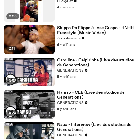
LuckyCat
il y a 5 ans
0:30
Skippa Da Flippa & Jose Guapo - HNHH
Freestyle (Music Video)
Zernuksansus
il y a 11 ans
2:11
Caroliina - Caipirinha (Live des studios
de Generations)
GENERATIONS
il y a 10 ans
3:52
Hamso - CLB (Live des studios de
Generations)
GENERATIONS
il y a 10 ans
4:24
Napo - Interview (Live des studios de
Generations)
GENERATIONS