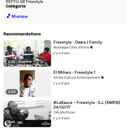
SEFYU G8 Freestyle
Catégorie
🎵
Musique
Recommandations
Freestyle - Daara J Family
Nostalgie Côte d'Ivoire
il y a 9 ans
2:32
|
À suivre
El Miliaro - Freestyle 1
Afrika Culture Entertainment
il y a 6 ans
2:09
#LaSauce – Freestyle : ILL (XMEN)
24/02/17
OKLMofficial
il y a 9 ans
4:45