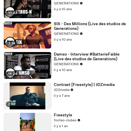
GENERATIONS
il y a 10 ans
10:43
SIX - Des Millions (Live des studios de
Generations)
GENERATIONS
il y a 10 ans
3:34
Damso - Interview #BatterieFaible
(Live des studios de Generations)
GENERATIONS
il y a 10 ans
16:24
Contrast [Freestyle] | JDZmedia
JDZmedia
il y a 7 ans
2:52
Freestyle
footeo-clubeo
il y a 1 an