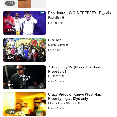
0:11
Rap Heure _ G.G.A FREESTYLE عالمي
Radioifm
il y a 6 ans
2:50
Hip Hop
Diario Libre
il y a 1 an
2:00
Z-Ro - "July 15" (Bless The Booth
Freestyle)
DJBooth
il y a 10 ans
3:44
Crazy Video of Kanye West Rap
Freestyling at 12yo only!
Mister Buzz Stories
il y a 10 ans
0:24