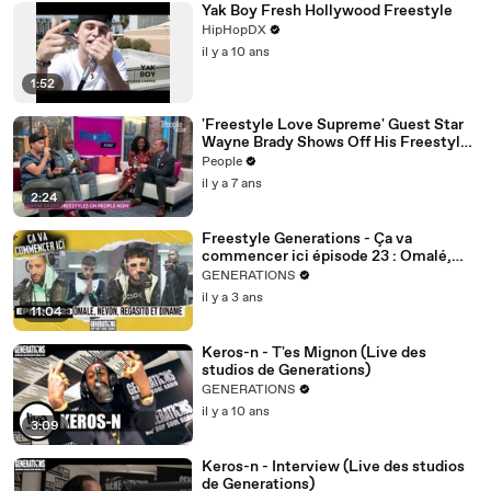
Yak Boy Fresh Hollywood Freestyle
HipHopDX
il y a 10 ans
1:52
'Freestyle Love Supreme' Guest Star
Wayne Brady Shows Off His Freestyle
Rap Skills
People
il y a 7 ans
2:24
Freestyle Generations - Ça va
commencer ici épisode 23 : Omalé,
Nevon, Regasito et Diname
GENERATIONS
il y a 3 ans
11:04
Keros-n - T'es Mignon (Live des
studios de Generations)
GENERATIONS
il y a 10 ans
3:09
Keros-n - Interview (Live des studios
de Generations)