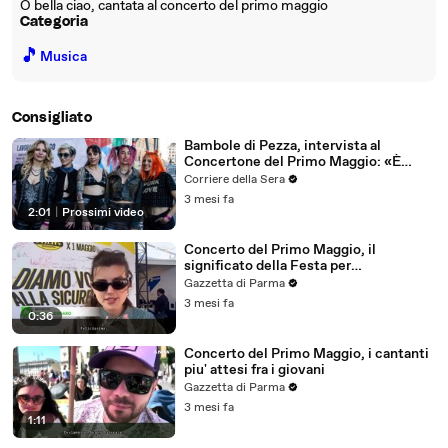
O bella ciao, cantata al concerto del primo maggio
Categoria
🎵
Musica
Consigliato
Bambole di Pezza, intervista al
Concertone del Primo Maggio: «È
stato bellissimo»
Corriere della Sera
3 mesi fa
2:01
|
Prossimi video
Concerto del Primo Maggio, il
significato della Festa per
Francamente
Gazzetta di Parma
3 mesi fa
0:36
Concerto del Primo Maggio, i cantanti
piu' attesi fra i giovani
Gazzetta di Parma
3 mesi fa
1:11