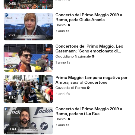
2 anni fa
0:58
Concerto del Primo Maggio 2019 a
Roma, parla Giulia Ananìa
Rockol
7 anni fa
2:27
Concertone del Primo Maggio, Leo
Gassmann: "Sono emozionato di
cantare sul palco Bella Ciao"
Quotidiano Nazionale
1 anno fa
0:30
Primo Maggio: tampone negativo per
Ambra, sara' al Concertone
Gazzetta di Parma
4 anni fa
3:32
Concerto del Primo Maggio 2019 a
Roma, parlano i La Rua
Rockol
7 anni fa
0:43