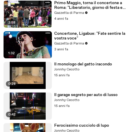
Primo Maggio, torna il concertone a
Roma: "Liberatorio, giorno di festa e
ritorno alla normalita'"
Gazzetta di Parma
4 anni fa
3:58
Concertone, Ligabue: "Fate sentire la
vostra voce"
Gazzetta di Parma
3 anni fa
1:32
Il monologo del gatto iracondo
Jonnhy Cecotto
15 anni fa
0:28
Il garage segreto per auto di lusso
Jonnhy Cecotto
15 anni fa
0:42
Ferocissimo cucciolo di lupo
Jonnhy Cecotto