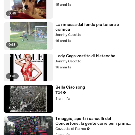
15 anni fa
0:46
La rimessa dal fondo più tenera e
comica
Jonnhy Cecotto
16 anni fa
0:18
Lady Gaga vestita di bistecche
Jonnhy Cecotto
16 anni fa
0:05
Bella Ciao song
T24
8 anni fa
2:07
1 maggio, aperti i cancelli del
Concertone: la gente corre per i primi
posti
Gazzetta di Parma