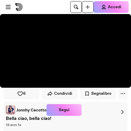
Vai al lettore
Passa al contenuto principale
Accedi
6
Condividi
Segnalibro
Segui
Jonnhy Cecotto
Bella ciao, bella ciao!
19 anni fa