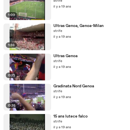
strife
il y a 19 ans
1:03
Ultras Genoa, Genoa-Milan
strife
il y a 19 ans
1:33
Ultras Genoa
strife
il y a 19 ans
0:21
Gradinata Nord Genoa
strife
il y a 19 ans
0:35
15 ans lutece falco
strife
il y a 19 ans