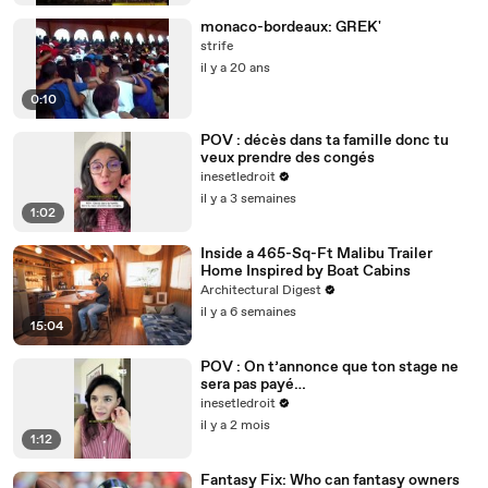
monaco-bordeaux: GREK'
strife
il y a 20 ans
0:10
POV : décès dans ta famille donc tu
veux prendre des congés
inesetledroit
il y a 3 semaines
1:02
Inside a 465-Sq-Ft Malibu Trailer
Home Inspired by Boat Cabins
Architectural Digest
il y a 6 semaines
15:04
POV : On t’annonce que ton stage ne
sera pas payé…
inesetledroit
il y a 2 mois
1:12
Fantasy Fix: Who can fantasy owners