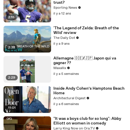
trust?
Sporting News
il y a 12 ans
2:15
'The Legend of Zelda: Breath of the
Wild' review
The Daily Dot
il y a 9 ans
2:38
Allemagne 🇩🇪/🇯🇵 Japon qui va
gagner ??
Maxallix
il y a 5 semaines
2:29
Inside Andy Cohen’s Hamptons Beach
Home
Architectural Digest
il y a 6 semaines
11:01
"It was a boys club for so long": Abby
Elliott on women in comedy
Larry King Now on Ora.TV