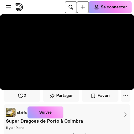
Passer au player
Passer au contenu principal
Se connecter
2
Partager
Favori
Suivre
strife
Super Dragoes de Porto à Coimbra
il y a 19 ans