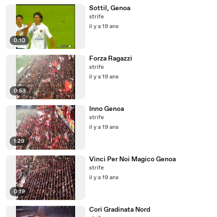
Sottil, Genoa
strife
il y a 19 ans
0:10
Forza Ragazzi
strife
il y a 19 ans
0:53
Inno Genoa
strife
il y a 19 ans
1:29
Vinci Per Noi Magico Genoa
strife
il y a 19 ans
0:19
Cori Gradinata Nord