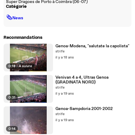
Super Dragoes de Porto à Coimbra (06-07)
Catégorie
🗞
News
Recommandations
Genoa-Modena, "salutate la capolista"
strife
il y a 18 ans
0:18
|
À suivre
Venivan 4 a 4, Ultras Genoa
(GRADINATA NORD)
strife
il y a 19 ans
0:31
Genoa-Sampdoria 2001-2002
strife
il y a 19 ans
0:14