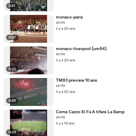
3:51
monaco-paris
strife
il y a 20 ans
0:57
monaco-liverpool (um94)
strife
il y a 20 ans
0:22
TM93 preview 10 ans
strife
il y a 20 ans
4:28
Come Cazzo Si Fa A tifare La Samp
strife
il y a 19 ans
0:23