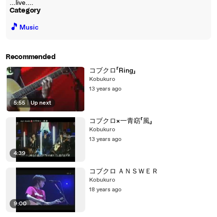
...live....
Category
🎵
Music
Recommended
コブクロ「Ring」
Kobukuro
13 years ago
5:55
|
Up next
コブクロ×一青窈「風」
Kobukuro
13 years ago
4:39
コブクロ ＡＮＳＷＥＲ
Kobukuro
18 years ago
9:00