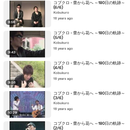
コブクロ - 蕾から花へ ～180日の軌跡～
(6/6)
Kobukuro
18 years ago
8:58
コブクロ - 蕾から花へ ～180日の軌跡～
(5/6)
Kobukuro
18 years ago
9:43
コブクロ - 蕾から花へ ～180日の軌跡～
(4/6)
Kobukuro
18 years ago
9:56
コブクロ - 蕾から花へ ～180日の軌跡～
(3/6)
Kobukuro
18 years ago
10:29
コブクロ - 蕾から花へ ～180日の軌跡～
(2/6)