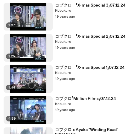
コブクロ 「X-mas Special 3」07.12.24
Kobukuro
19 years ago
1:07
コブクロ 「X-mas Special 2」07.12.24
Kobukuro
19 years ago
1:25
コブクロ 「X-mas Special 1」07.12.24
Kobukuro
19 years ago
1:44
コブクロ「Million Films」07.12.24
Kobukuro
19 years ago
4:39
コブクロ x Ayaka "Winding Road"