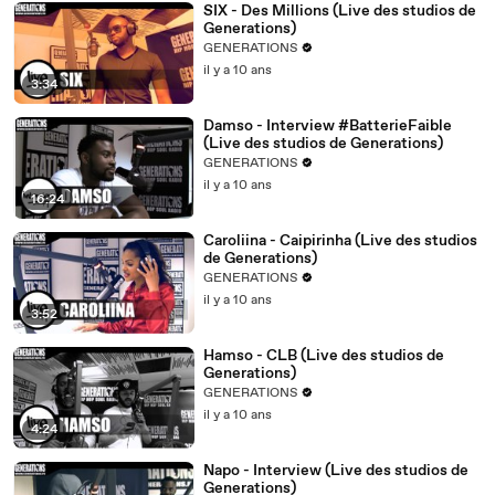
SIX - Des Millions (Live des studios de
Generations)
GENERATIONS
il y a 10 ans
3:34
Damso - Interview #BatterieFaible
(Live des studios de Generations)
GENERATIONS
il y a 10 ans
16:24
Caroliina - Caipirinha (Live des studios
de Generations)
GENERATIONS
il y a 10 ans
3:52
Hamso - CLB (Live des studios de
Generations)
GENERATIONS
il y a 10 ans
4:24
Napo - Interview (Live des studios de
Generations)