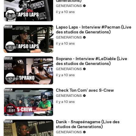
Generations)
GENERATIONS
il y a 10 ans
3:33
Lapso Laps - Interview #Pacman (Live
des studios de Generations)
GENERATIONS
il y a 10 ans
11:15
Soprano - Interview #LeDiable (Live
des studios de Generations)
GENERATIONS
il y a 10 ans
17:29
Check Ton Com' avec S-Crew
GENERATIONS
il y a 10 ans
5:51
Danik - Snapsénagame (Live des
studios de Generations)
GENERATIONS