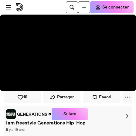
Passer au player
Passer au contenu principal
Se connecter
18
Partager
Favori
Suivre
GENERATIONS
Iam freestyle Generations Hip-Hop
il y a 19 ans