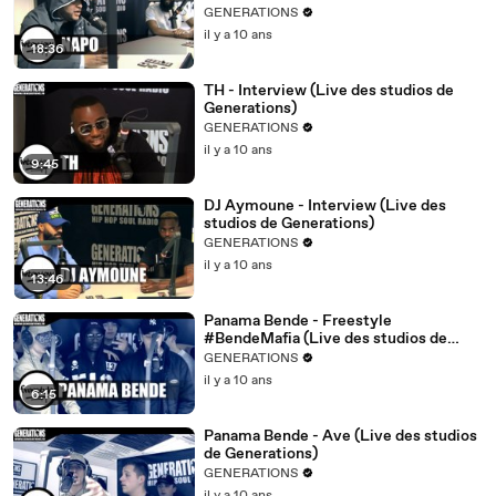
GENERATIONS
il y a 10 ans
18:36
TH - Interview (Live des studios de
Generations)
GENERATIONS
il y a 10 ans
9:45
DJ Aymoune - Interview (Live des
studios de Generations)
GENERATIONS
il y a 10 ans
13:46
Panama Bende - Freestyle
#BendeMafia (Live des studios de
Generations)
GENERATIONS
il y a 10 ans
6:15
Panama Bende - Ave (Live des studios
de Generations)
GENERATIONS