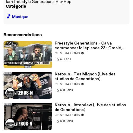
Iam freestyle Generations Hip-Hop
Catégorie
🎵
Musique
Recommandations
Freestyle Generations - Ça va
commencer ici épisode 23 : Omalé,
Nevon, Regasito et Diname
GENERATIONS
il y a 3 ans
11:04
|
À suivre
Keros-n - T'es Mignon (Live des
studios de Generations)
GENERATIONS
il y a 10 ans
3:09
Keros-n - Interview (Live des studios
de Generations)
GENERATIONS
il y a 10 ans
10:43