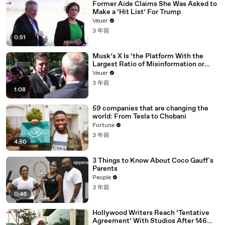
Former Aide Claims She Was Asked to
Make a ‘Hit List’ For Trump
Veuer
3 年前
0:51
Musk’s X Is ‘the Platform With the
Largest Ratio of Misinformation or
Disinformation’ Amongst All Social
Veuer
Media Platforms
3 年前
1:08
59 companies that are changing the
world: From Tesla to Chobani
Fortune
3 年前
4:50
3 Things to Know About Coco Gauff's
Parents
People
3 年前
0:46
Hollywood Writers Reach ‘Tentative
Agreement’ With Studios After 146