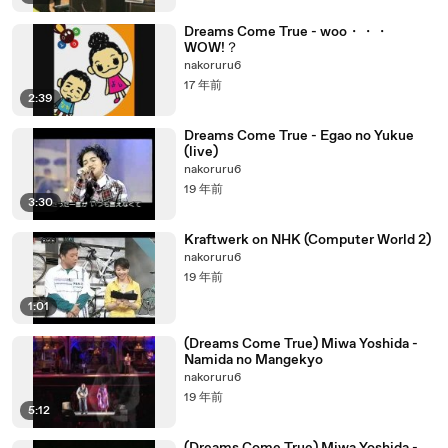
Dreams Come True - woo・・・
WOW!？
nakoruru6
17 年前
2:39
Dreams Come True - Egao no Yukue
(live)
nakoruru6
19 年前
3:30
Kraftwerk on NHK (Computer World 2)
nakoruru6
19 年前
1:01
(Dreams Come True) Miwa Yoshida -
Namida no Mangekyo
nakoruru6
19 年前
5:12