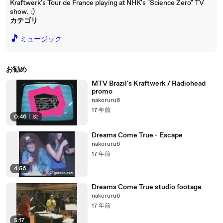
Kraftwerk's Tour de France playing at NHK's "Science Zero" TV
show. :)
カテゴリ
🎵
ミュージック
お勧め
MTV Brazil's Kraftwerk / Radiohead
promo
nakoruru6
17 年前
0:46
|
次
Dreams Come True - Escape
nakoruru6
17 年前
4:56
Dreams Come True studio footage
nakoruru6
17 年前
5:17