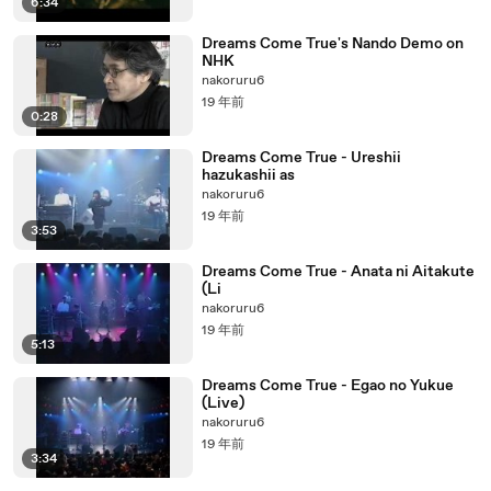
6:34
Dreams Come True's Nando Demo on
NHK
nakoruru6
19 年前
0:28
Dreams Come True - Ureshii
hazukashii as
nakoruru6
19 年前
3:53
Dreams Come True - Anata ni Aitakute
(Li
nakoruru6
19 年前
5:13
Dreams Come True - Egao no Yukue
(Live)
nakoruru6
19 年前
3:34