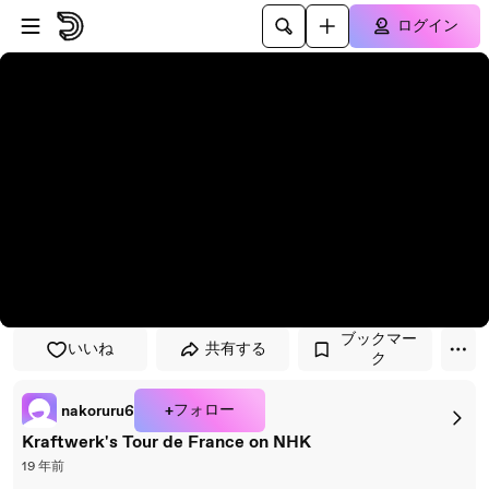
プレイヤーにスキップ
メインコンテンツにスキップ
ログイン
ブックマー
いいね
共有する
ク
+フォロー
nakoruru6
Kraftwerk's Tour de France on NHK
19 年前