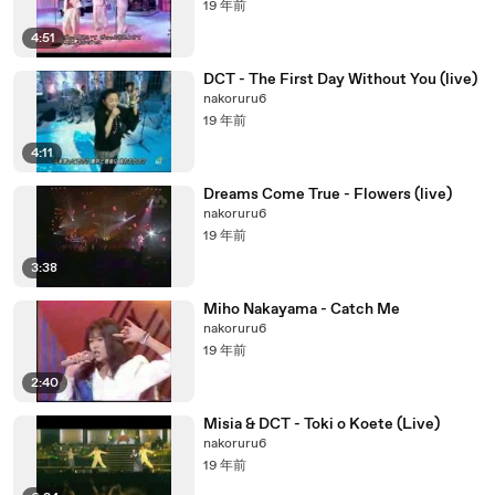
19 年前
4:51
DCT - The First Day Without You (live)
nakoruru6
19 年前
4:11
Dreams Come True - Flowers (live)
nakoruru6
19 年前
3:38
Miho Nakayama - Catch Me
nakoruru6
19 年前
2:40
Misia & DCT - Toki o Koete (Live)
nakoruru6
19 年前