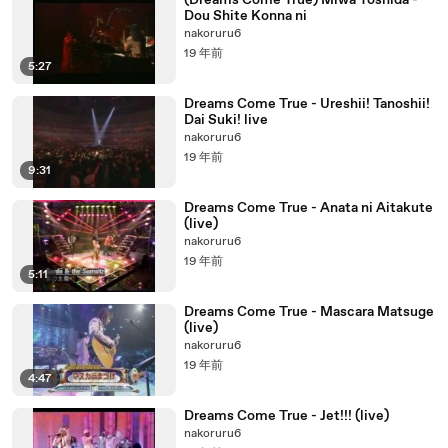
(Dreams Come True) Miwa Yoshida -
Dou Shite Konna ni
nakoruru6
19 年前
5:27
Dreams Come True - Ureshii! Tanoshii!
Dai Suki! live
nakoruru6
19 年前
9:31
Dreams Come True - Anata ni Aitakute
(live)
nakoruru6
19 年前
5:11
Dreams Come True - Mascara Matsuge
(live)
nakoruru6
19 年前
4:47
Dreams Come True - Jet!!! (live)
nakoruru6