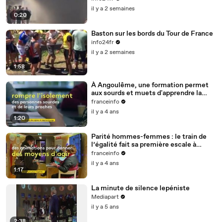
il y a 2 semaines
0:20
Baston sur les bords du Tour de France
info24fr
il y a 2 semaines
1:58
À Angoulême, une formation permet
aux sourds et muets d'apprendre la
langue des signes
franceinfo
il y a 4 ans
1:20
Parité hommes-femmes : le train de
l’égalité fait sa première escale à
Nantes
franceinfo
il y a 4 ans
1:17
La minute de silence lepéniste
Mediapart
il y a 5 ans
2:38