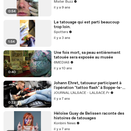
Mister Buzz
il y a 9 ans
0:54
Le tatouage qui est parti beaucoup
trop loin.
Spotters
il y a 3 ans
1:54
Une fois mort, sa peau entièrement
tatouée sera exposée au musée
6MEDIAS
il y a 10 ans
0:40
Johann Ehret, tatoueur participant à
l'opération "tattoo flash" à Soppe-le-
Bas
JOURNAL L'ALSACE - LALSACE.Fr
il y a 7 ans
0:22
Héloïse Guay de Belissen raconte des
histoires de tatouages
Konbini News
il y a 7 ans