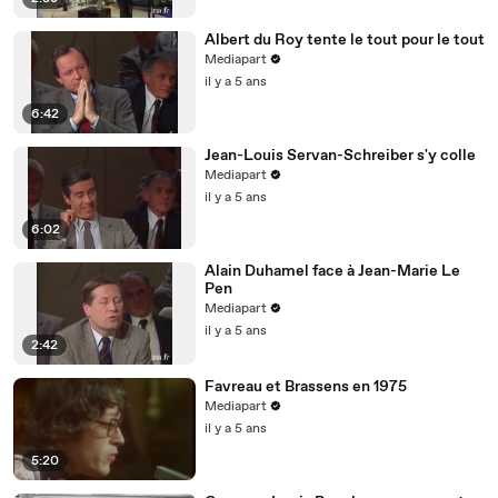
Albert du Roy tente le tout pour le tout
Mediapart
il y a 5 ans
6:42
Jean-Louis Servan-Schreiber s'y colle
Mediapart
il y a 5 ans
6:02
Alain Duhamel face à Jean-Marie Le
Pen
Mediapart
il y a 5 ans
2:42
Favreau et Brassens en 1975
Mediapart
il y a 5 ans
5:20