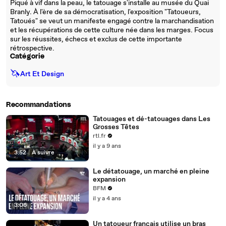
Piqué à vif dans la peau, le tatouage s'installe au musée du Quai
Branly. À l'ère de sa démocratisation, l'exposition "Tatoueurs,
Tatoués" se veut un manifeste engagé contre la marchandisation
et les récupérations de cette culture née dans les marges. Focus
sur les réussites, échecs et exclus de cette importante
rétrospective.
Catégorie
🦄
Art Et Design
Recommandations
Tatouages et dé-tatouages dans Les
Grosses Têtes
rtl.fr
il y a 9 ans
3:52
|
À suivre
Le détatouage, un marché en pleine
expansion
BFM
il y a 4 ans
3:06
Un tatoueur français utilise un bras