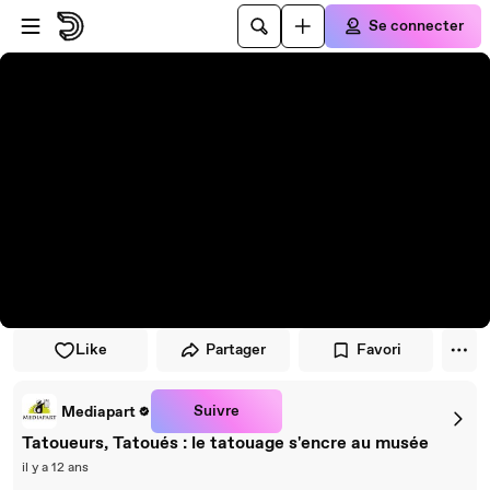
Passer au player
Passer au contenu principal
Se connecter
Like
Partager
Favori
Suivre
Mediapart
Tatoueurs, Tatoués : le tatouage s'encre au musée
il y a 12 ans