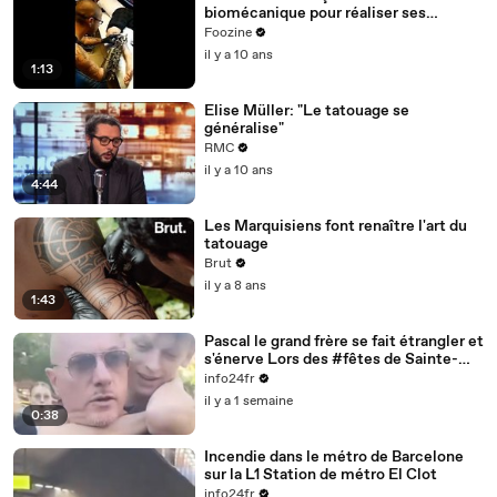
biomécanique pour réaliser ses
tatouages
Foozine
il y a 10 ans
1:13
Elise Müller: "Le tatouage se
généralise"
RMC
il y a 10 ans
4:44
Les Marquisiens font renaître l'art du
tatouage
Brut
il y a 8 ans
1:43
Pascal le grand frère se fait étrangler et
s'énerve Lors des #fêtes de Sainte-
Anne à Rethel (Ardennes)
info24fr
il y a 1 semaine
0:38
Incendie dans le métro de Barcelone
sur la L1 Station de métro El Clot
info24fr