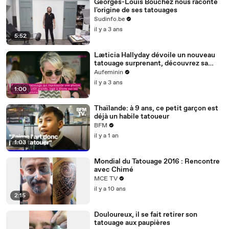
Georges-Louis Bouchez nous raconte
l'origine de ses tatouages
Sudinfo.be
il y a 3 ans
5:52
Læticia Hallyday dévoile un nouveau
tatouage surprenant, découvrez sa
signification
Aufeminin
il y a 3 ans
1:00
Thaïlande: à 9 ans, ce petit garçon est
déjà un habile tatoueur
BFM
il y a 1 an
1:03
Mondial du Tatouage 2016 : Rencontre
avec Chimé
MCE TV
il y a 10 ans
2:15
Douloureux, il se fait retirer son
tatouage aux paupières