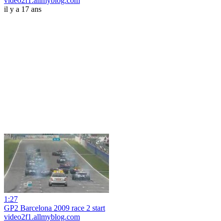
video2f1.allmyblog.com
il y a 17 ans
1:27
GP2 Barcelona 2009 race 2 start
video2f1.allmyblog.com