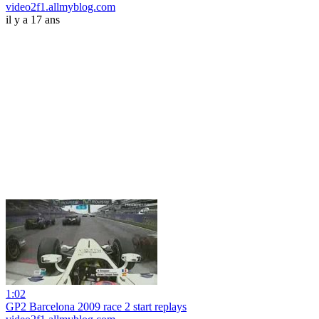
video2f1.allmyblog.com
il y a 17 ans
1:02
GP2 Barcelona 2009 race 2 start replays