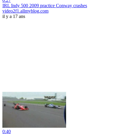
0:27
IRL Indy 500 2009 practice Conway crashes
video2f1.allmyblog.com
il y a 17 ans
0:40