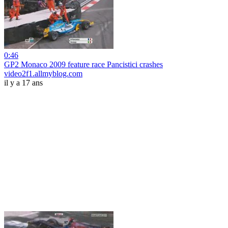
0:46
GP2 Monaco 2009 feature race Pancistici crashes
video2f1.allmyblog.com
il y a 17 ans