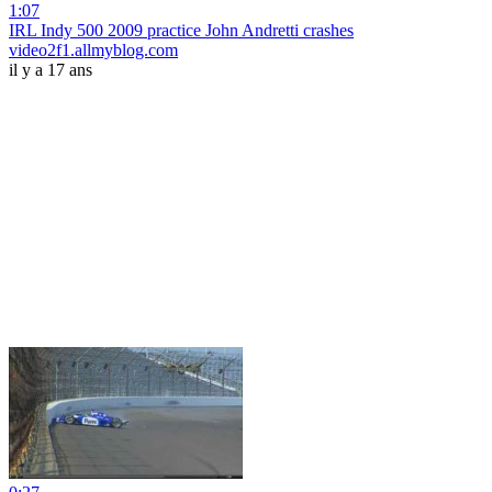
1:07
IRL Indy 500 2009 practice John Andretti crashes
video2f1.allmyblog.com
il y a 17 ans