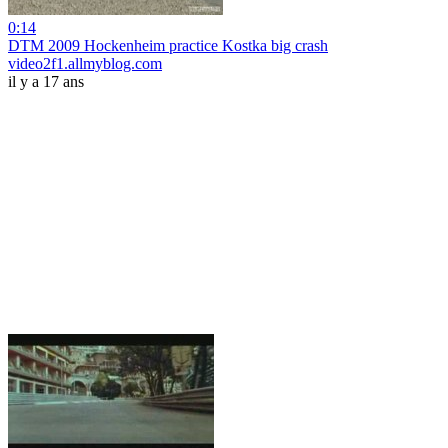
0:14
DTM 2009 Hockenheim practice Kostka big crash
video2f1.allmyblog.com
il y a 17 ans