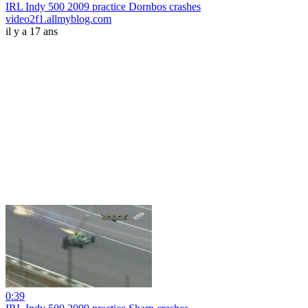
IRL Indy 500 2009 practice Dornbos crashes
video2f1.allmyblog.com
il y a 17 ans
0:39