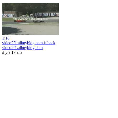
1:18
video2f1.allmyblog.com is back
video2f1.allmyblog.com
il y a 17 ans