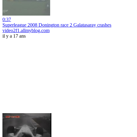
0:37
Superleague 2008 Donington race 2 Galatasaray crashes
video2f1.allmyblog.com
il y a 17 ans