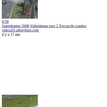
0:58
Superleague 2008 Vallenlunga race 2 Toccacelo crashes
video2f1.allmyblog.com
il y a 17 ans