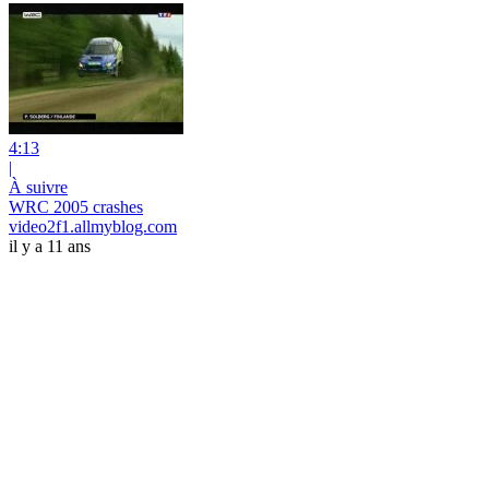
4:13
|
À suivre
WRC 2005 crashes
video2f1.allmyblog.com
il y a 11 ans