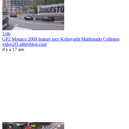
1:06
GP2 Monaco 2009 feature race Kobayashi Maldonado Collision
video2f1.allmyblog.com
il y a 17 ans