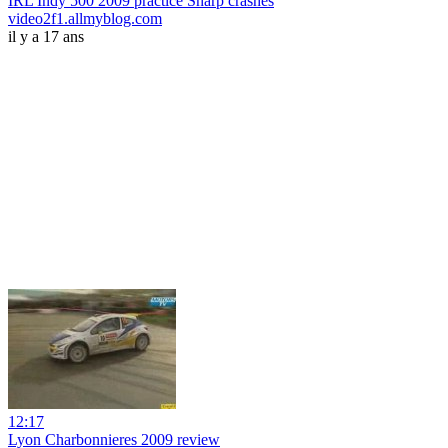
IRL Indy 500 2009 practice Sharp crashes
video2f1.allmyblog.com
il y a 17 ans
12:17
Lyon Charbonnieres 2009 review