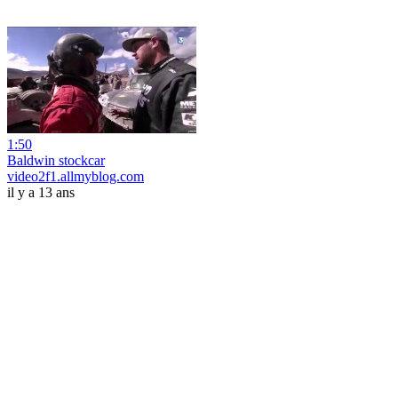
1:50
Baldwin stockcar
video2f1.allmyblog.com
il y a 13 ans