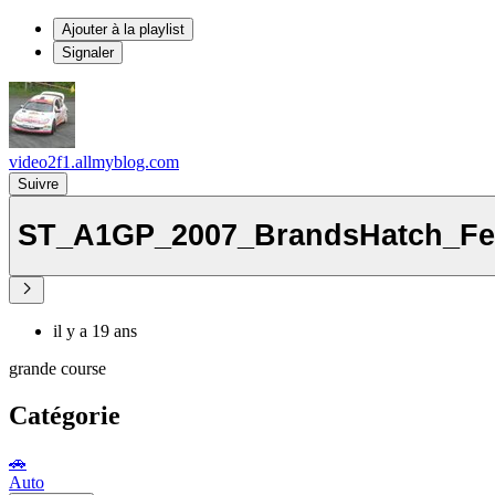
Ajouter à la playlist
Signaler
video2f1.allmyblog.com
Suivre
ST_A1GP_2007_BrandsHatch_Fe
il y a 19 ans
grande course
Catégorie
🚗
Auto