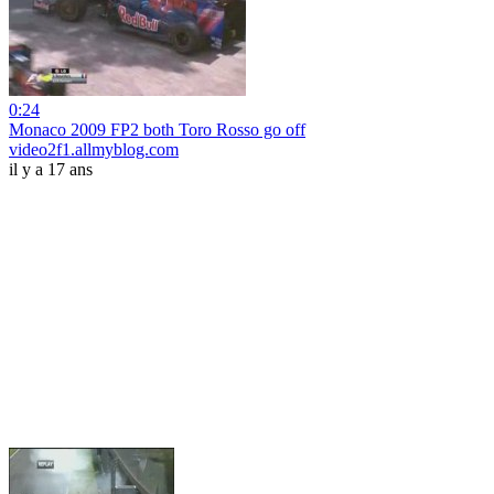
0:24
Monaco 2009 FP2 both Toro Rosso go off
video2f1.allmyblog.com
il y a 17 ans