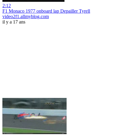
2:12
F1 Monaco 1977 onboard lap Depailler Tyrell
video2f1.allmyblog.com
il y a 17 ans