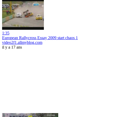
1:35
European Rallycross Essay 2009 start chaos 1
video2f1.allmyblog.com
il y a 17 ans