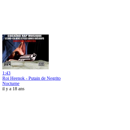
1:43
Roi Heenok - Putain de Negrito
Nocturne
il y a 18 ans