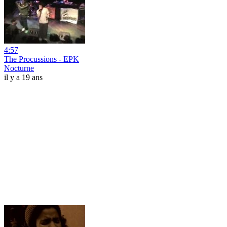
4:57
The Procussions - EPK
Nocturne
il y a 19 ans