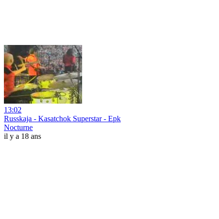
13:02
Russkaja - Kasatchok Superstar - Epk
Nocturne
il y a 18 ans