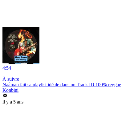
4:54
|
À suivre
Naâman fait sa playlist idéale dans un Track ID 100% reggae
Konbini
il y a 5 ans