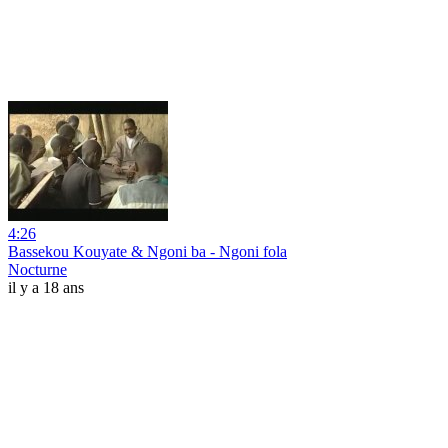
4:26
Bassekou Kouyate & Ngoni ba - Ngoni fola
Nocturne
il y a 18 ans