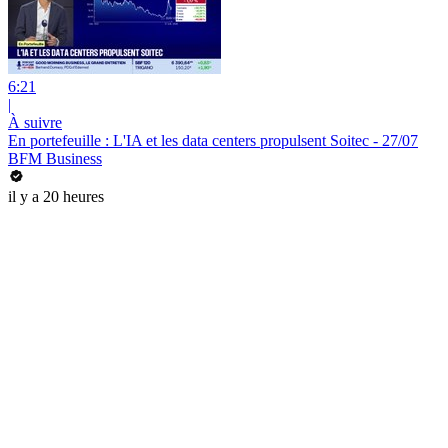
6:21
|
À suivre
En portefeuille : L'IA et les data centers propulsent Soitec - 27/07
BFM Business
il y a 20 heures