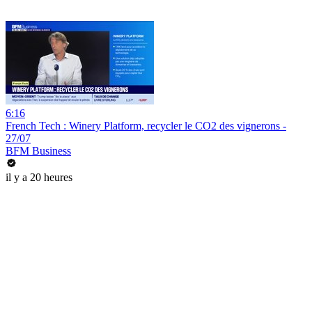
6:16
French Tech : Winery Platform, recycler le CO2 des vignerons -
27/07
BFM Business
il y a 20 heures