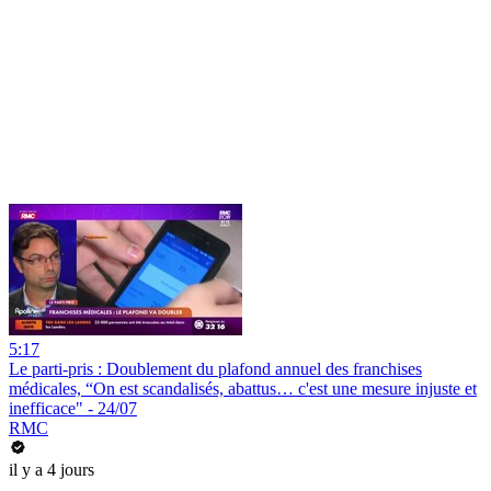
5:17
Le parti-pris : Doublement du plafond annuel des franchises
médicales, “On est scandalisés, abattus… c'est une mesure injuste et
inefficace" - 24/07
RMC
il y a 4 jours