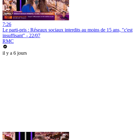
7:26
Le parti-pris : Réseaux sociaux interdits au moins de 15 ans, "c'est
insuffisant" - 22/07
RMC
il y a 6 jours