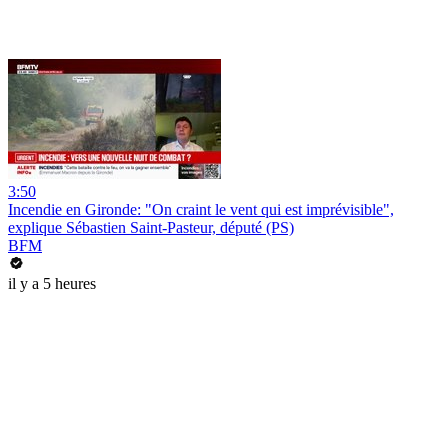
3:50
Incendie en Gironde: "On craint le vent qui est imprévisible",
explique Sébastien Saint-Pasteur, député (PS)
BFM
il y a 5 heures