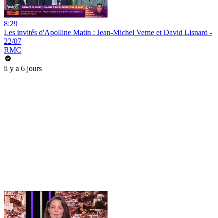
8:29
Les invités d'Apolline Matin : Jean-Michel Verne et David Lisnard -
22/07
RMC
il y a 6 jours