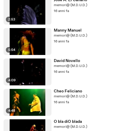
José A. El Canario
memori@ (M.D.U.D.)
16 anni fa
2:53
Manny Manuel
memori@ (M.D.U.D.)
16 anni fa
5:54
David Novello
memori@ (M.D.U.D.)
16 anni fa
4:09
Cheo Feliciano
memori@ (M.D.U.D.)
16 anni fa
4:48
O bla diO blada
memori@ (M.D.U.D.)