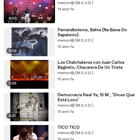
memori@ (M.D.U.D.)
14 anni fa
4:03
Parrandboleros, Bahía (Na Baixa Do
Sapateiro)
memori@ (M.D.U.D.)
15 anni fa
5:02
Los Chalchaleros con Juan Carlos
Baglieto, Chacarera De Un Triste
memori@ (M.D.U.D.)
15 anni fa
3:29
Democracia Real Ya, 15 M , "Dicen Que
Está Loco"
memori@ (M.D.U.D.)
15 anni fa
3:21
TICO TICO
memori@ (M.D.U.D.)
15 anni fa