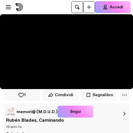
Vai al lettore
Passa al contenuto principale
Accedi
1
Condividi
Segnalibro
Segui
memori@ (M.D.U.D.)
Rubén Blades, Caminando
19 anni fa