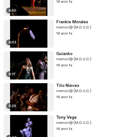
16 anni fa
4:50
Frankie Morales
memori@ (M.D.U.D.)
16 anni fa
4:03
Guianko
memori@ (M.D.U.D.)
16 anni fa
6:17
Tito Nieves
memori@ (M.D.U.D.)
16 anni fa
6:25
Tony Vega
memori@ (M.D.U.D.)
16 anni fa