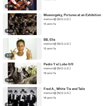
2:36
Mussorgsky, Pictures at an Exhibition
memori@ (M.D.U.D.)
15 anni fa
9:23
BB, Ella
memori@ (M.D.U.D.)
15 anni fa
3:37
Pedro Y el Lobo II/II
memori@ (M.D.U.D.)
16 anni fa
12:21
Fred A., White Tie and Tails
memori@ (M.D.U.D.)
16 anni fa
4:48