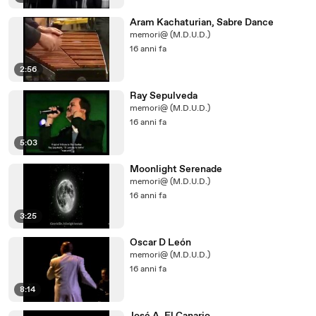
Aram Kachaturian, Sabre Dance
memori@ (M.D.U.D.)
16 anni fa
2:56
Ray Sepulveda
memori@ (M.D.U.D.)
16 anni fa
5:03
Moonlight Serenade
memori@ (M.D.U.D.)
16 anni fa
3:25
Oscar D León
memori@ (M.D.U.D.)
16 anni fa
8:14