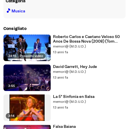
Categoria
🎵
Musica
Consigliato
Roberto Carlos e Caetano Veloso 50
Anos De Bossa Nova (2008) (Tom
Jobim) 1/2
memori@ (M.D.U.D.)
13 anni fa
34:15
|
Prossimi video
David Garrett, Hey Jude
memori@ (M.D.U.D.)
13 anni fa
3:55
La 5ª Sinfonía en Salsa
memori@ (M.D.U.D.)
13 anni fa
3:14
Falsa Baiana