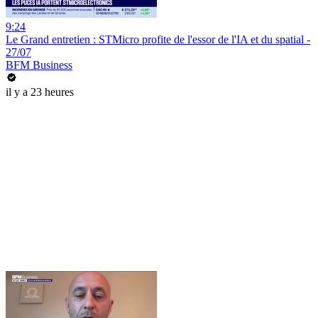
9:24
Le Grand entretien : STMicro profite de l'essor de l'IA et du spatial -
27/07
BFM Business
il y a 23 heures