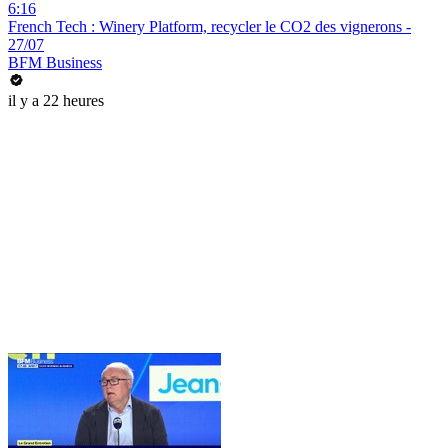
6:16
French Tech : Winery Platform, recycler le CO2 des vignerons -
27/07
BFM Business
il y a 22 heures