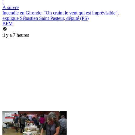
|
À suivre
Incendie en Gironde: "On craint le vent qui est imprévisible",
explique Sébastien Saint-Pasteur, député (PS)
BFM
il y a 7 heures