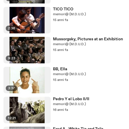
TICO TICO
memori@ (M.D.U.D.)
15 anni fa
2:36
Mussorgsky, Pictures at an Exhibition
memori@ (M.D.U.D.)
15 anni fa
9:23
BB, Ella
memori@ (M.D.U.D.)
15 anni fa
3:37
Pedro Y el Lobo II/II
memori@ (M.D.U.D.)
16 anni fa
12:21