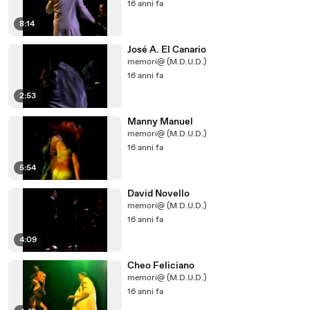
16 anni fa
8:14
José A. El Canario
memori@ (M.D.U.D.)
16 anni fa
2:53
Manny Manuel
memori@ (M.D.U.D.)
16 anni fa
5:54
David Novello
memori@ (M.D.U.D.)
16 anni fa
4:09
Cheo Feliciano
memori@ (M.D.U.D.)
16 anni fa