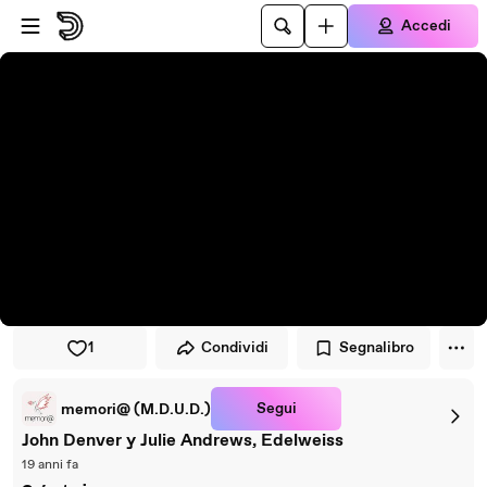
Vai al lettore
Passa al contenuto principale
Accedi
1
Condividi
Segnalibro
Segui
memori@ (M.D.U.D.)
John Denver y Julie Andrews, Edelweiss
19 anni fa