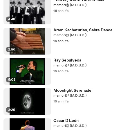
Fred A., White Tie and Tails
memori@ (M.D.U.D.)
16 anni fa
4:48
Aram Kachaturian, Sabre Dance
memori@ (M.D.U.D.)
16 anni fa
2:56
Ray Sepulveda
memori@ (M.D.U.D.)
16 anni fa
5:03
Moonlight Serenade
memori@ (M.D.U.D.)
16 anni fa
3:25
Oscar D León
memori@ (M.D.U.D.)