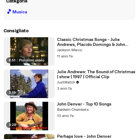
Categoria
🎵
Musica
Consigliato
Classic Christmas Songs - Julie
Andrews, Placido Domingo & John
Denver
Jackson Marco
11 anni fa
8:51
|
Prossimi video
Julie Andrews: The Sound of Christmas
| show | 1987 | Official Clip
JustWatch
3 anni fa
3:19
John Denver - Top 10 Songs
Baldwin Chambers
10 anni fa
3:28
Perhaps love - John Denver