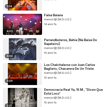
3:14
Falsa Baiana
memori@ (M.D.U.D.)
14 anni fa
4:03
Parrandboleros, Bahía (Na Baixa Do
Sapateiro)
memori@ (M.D.U.D.)
15 anni fa
5:02
Los Chalchaleros con Juan Carlos
Baglieto, Chacarera De Un Triste
memori@ (M.D.U.D.)
15 anni fa
3:29
Democracia Real Ya, 15 M , "Dicen Que
Está Loco"
memori@ (M.D.U.D.)
15 anni fa
3:21