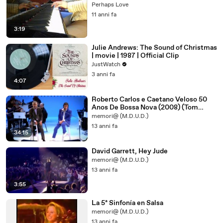
Perhaps Love
11 anni fa
3:19
Julie Andrews: The Sound of Christmas
| movie | 1987 | Official Clip
JustWatch
3 anni fa
4:07
Roberto Carlos e Caetano Veloso 50
Anos De Bossa Nova (2008) (Tom
Jobim) 1/2
memori@ (M.D.U.D.)
13 anni fa
34:15
David Garrett, Hey Jude
memori@ (M.D.U.D.)
13 anni fa
3:55
La 5ª Sinfonía en Salsa
memori@ (M.D.U.D.)
13 anni fa