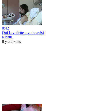
0:42
Qui la vedette a votre avis?
Ricatti
il y a 20 ans