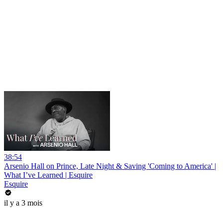
38:54
Arsenio Hall on Prince, Late Night & Saving 'Coming to America' |
What I’ve Learned | Esquire
Esquire
il y a 3 mois