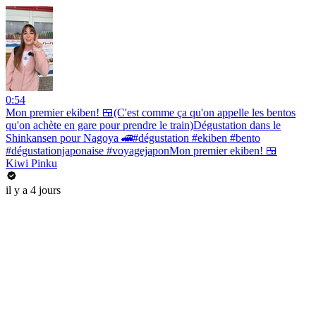
0:54
Mon premier ekiben! 🍱(C'est comme ça qu'on appelle les bentos
qu'on achète en gare pour prendre le train)Dégustation dans le
Shinkansen pour Nagoya 🚄#dégustation #ekiben #bento
#dégustationjaponaise #voyagejaponMon premier ekiben! 🍱
Kiwi Pinku
il y a 4 jours