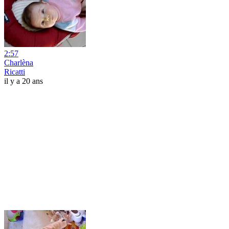
2:57
Charlèna
Ricatti
il y a 20 ans