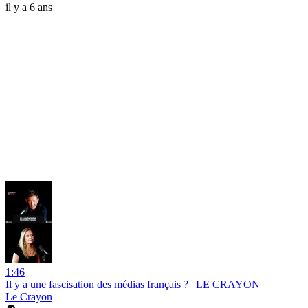
il y a 6 ans
1:46
Il y a une fascisation des médias français ? | LE CRAYON
Le Crayon