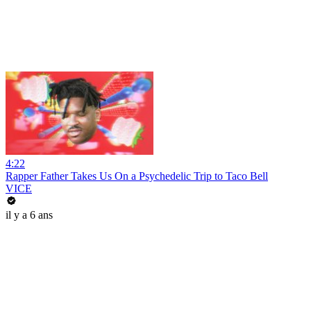
4:22
Rapper Father Takes Us On a Psychedelic Trip to Taco Bell
VICE
il y a 6 ans