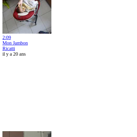
2:09
Mon Jambon
Ricatti
il y a 20 ans