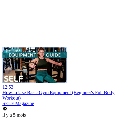
12:53
How to Use Basic Gym Equipment (Beginner's Full Body
Workout)
SELF Magazine
il y a 5 mois