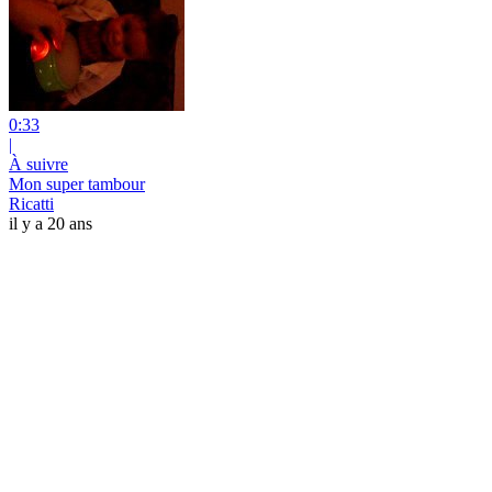
0:33
|
À suivre
Mon super tambour
Ricatti
il y a 20 ans