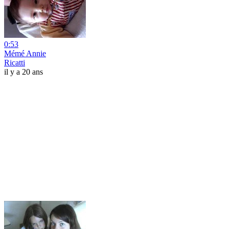
0:53
Mémé Annie
Ricatti
il y a 20 ans