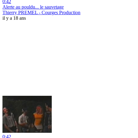
0:42
Alerte au pouldu... le sauvetage
Thierry PREMEL - Courges Production
il y a 18 ans
0:42