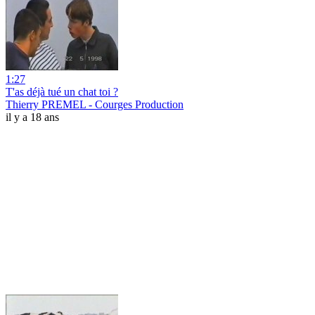
1:27
T'as déjà tué un chat toi ?
Thierry PREMEL - Courges Production
il y a 18 ans