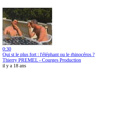
0:30
Qui st le plus fort : l'éléphant ou le rhinocéros ?
Thierry PREMEL - Courges Production
il y a 18 ans