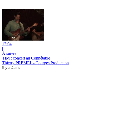
12:04
|
À suivre
TIM : concert au Connétable
Thierry PREMEL - Courges Production
il y a 4 ans