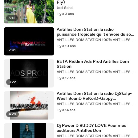
Fly)
Joel Sahai
il y a 3 ans
5:12
Antilles Dom Station la radio
puissance tropicale qui t'envoie du son
H24
ANTILLES DOM STATION 100% ANTILLES MUSIC
il y a 10 ans
2:01
BETA Riddim Ads Prod Antilles Dom
Station
ANTILLES DOM STATION 100% ANTILLES MUSIC
il y a 12 ans
3:22
Antilles Dom Station la radio DjSkalp-
WesT SounD ReKorD-Gappy
Ranks_Feat.Gyptian Leftside-GirlNext
ANTILLES DOM STATION 100% ANTILLES MUSIC
Door
il y a 14 ans
4:29
Dj Power D BUDDY LOVE Pour mes
auditeurs Antilles Dom
ANTILLES DOM STATION 100% ANTILLES MUSIC