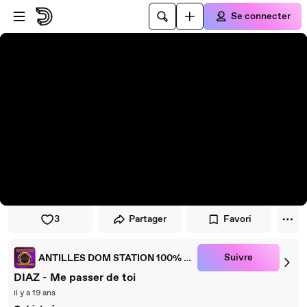
Passer au player
Passer au contenu principal
Se connecter
3
Partager
Favori
Suivre
ANTILLES DOM STATION 100% ANTILLES MUSIC
DIAZ - Me passer de toi
il y a 19 ans