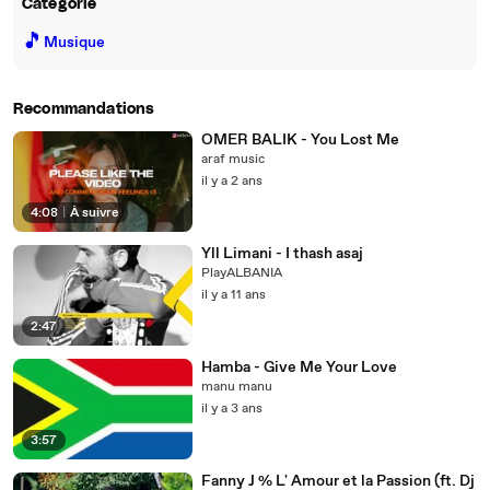
Catégorie
🎵
Musique
Recommandations
OMER BALIK - You Lost Me
araf music
il y a 2 ans
4:08
|
À suivre
Yll Limani - I thash asaj
PlayALBANIA
il y a 11 ans
2:47
Hamba - Give Me Your Love
manu manu
il y a 3 ans
3:57
Fanny J % L' Amour et la Passion (ft. Dj