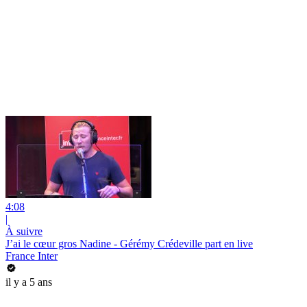
4:08
|
À suivre
J’ai le cœur gros Nadine - Gérémy Crédeville part en live
France Inter
il y a 5 ans