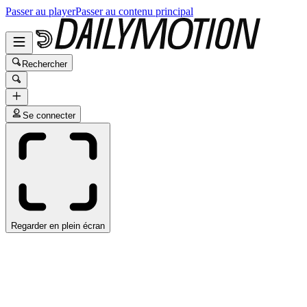
Passer au player
Passer au contenu principal
Rechercher
Se connecter
Regarder en plein écran