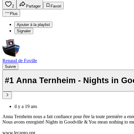
2
Partager
Favori
Plus
Ajouter à la playlist
Signaler
Renaud de Foville
Suivre
#1 Anna Ternheim - Nights in G
il y a 19 ans
Anna Ternheim nous a fait confiance pour être la toute première a enr
Nous avons enregistré Nights in Goodville & You mean nothing to me 
www.lecargo.org