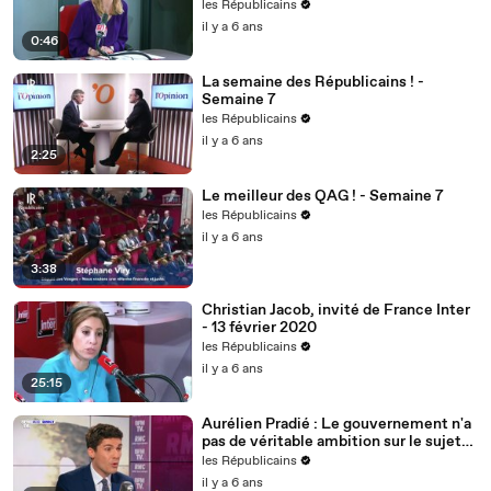
nous voulons des actes !
les Républicains
il y a 6 ans
0:46
La semaine des Républicains ! -
Semaine 7
les Républicains
il y a 6 ans
2:25
Le meilleur des QAG ! - Semaine 7
les Républicains
il y a 6 ans
3:38
Christian Jacob, invité de France Inter
- 13 février 2020
les Républicains
il y a 6 ans
25:15
Aurélien Pradié : Le gouvernement n'a
pas de véritable ambition sur le sujet
du handicap.
les Républicains
il y a 6 ans