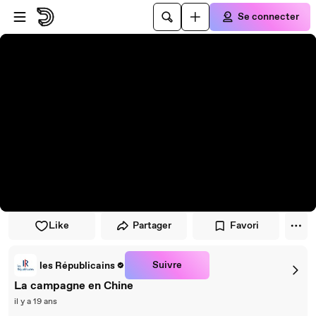
Passer au player
Passer au contenu principal
Se connecter
Like
Partager
Favori
Suivre
les Républicains
La campagne en Chine
il y a 19 ans