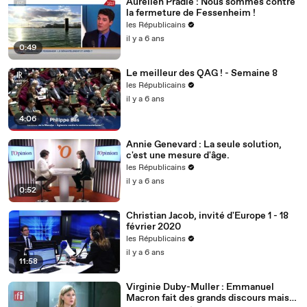
Aurélien Pradié : Nous sommes contre
la fermeture de Fessenheim !
les Républicains
il y a 6 ans
0:49
Le meilleur des QAG ! - Semaine 8
les Républicains
il y a 6 ans
4:06
Annie Genevard : La seule solution,
c'est une mesure d'âge.
les Républicains
il y a 6 ans
0:52
Christian Jacob, invité d'Europe 1 - 18
février 2020
les Républicains
il y a 6 ans
11:58
Virginie Duby-Muller : Emmanuel
Macron fait des grands discours mais