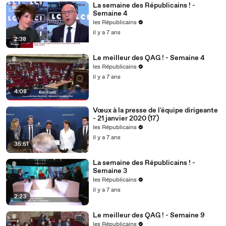
La semaine des Républicains ! -
Semaine 4
les Républicains
il y a 7 ans
2:38
Le meilleur des QAG ! - Semaine 4
les Républicains
il y a 7 ans
4:08
Vœux à la presse de l'équipe dirigeante
- 21 janvier 2020 (17)
les Républicains
il y a 7 ans
35:51
La semaine des Républicains ! -
Semaine 3
les Républicains
il y a 7 ans
2:23
Le meilleur des QAG ! - Semaine 9
les Républicains