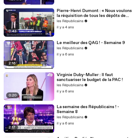
Pierre-Henri Dumont : « Nous voulons
la réquisition de tous les dépôts de
carburant ! »
les Républicains
il y a 4 ans
0:43
Le meilleur des QAG ! - Semaine 9
les Républicains
il y a 6 ans
2:16
Virginie Duby-Muller : Il faut
sanctuariser le budget de la PAC !
les Républicains
il y a 6 ans
0:20
La semaine des Républicains ! -
Semaine 8
les Républicains
il y a 6 ans
2:17