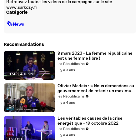
Retrouvez toutes les vidéos de la campagne sur le site
www.sarkozy.fr
Catégorie
🗞
News
Recommandations
8 mars 2023 - La femme républicaine
est une femme libre !
les Républicains
il y a 3 ans
3:50
|
À suivre
Olivier Marleix : « Nous demandons au
gouvernement de retenir un maximum
de nos propositions. »
les Républicains
il y a 4 ans
0:44
Les véritables causes de la crise
énergétique - 19 octobre 2022
les Républicains
il y a 4 ans
1:29:00