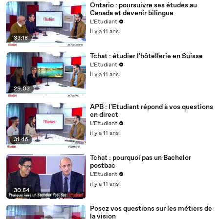
Ontario : poursuivre ses études au
Canada et devenir bilingue
L'Etudiant
il y a 11 ans
33:18
Tchat : étudier l'hôtellerie en Suisse
L'Etudiant
il y a 11 ans
29:03
APB : l'Etudiant répond à vos questions
en direct
L'Etudiant
il y a 11 ans
31:46
Tchat : pourquoi pas un Bachelor
postbac
L'Etudiant
il y a 11 ans
30:54
Posez vos questions sur les métiers de
la vision