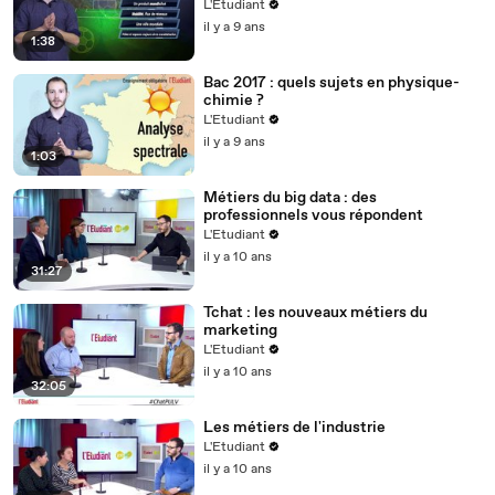
L'Etudiant
il y a 9 ans
1:38
Bac 2017 : quels sujets en physique-
chimie ?
L'Etudiant
il y a 9 ans
1:03
Métiers du big data : des
professionnels vous répondent
L'Etudiant
il y a 10 ans
31:27
Tchat : les nouveaux métiers du
marketing
L'Etudiant
il y a 10 ans
32:05
Les métiers de l'industrie
L'Etudiant
il y a 10 ans