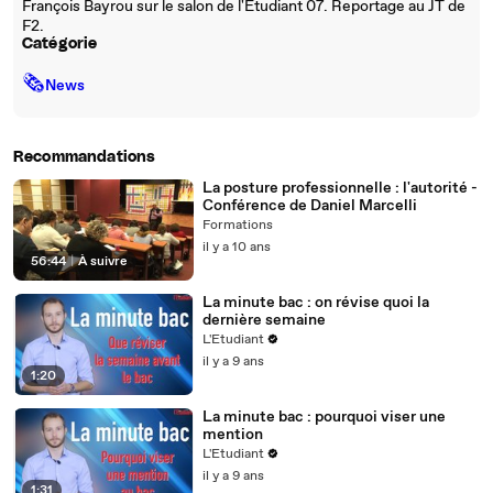
François Bayrou sur le salon de l'Etudiant 07. Reportage au JT de
F2.
Catégorie
🗞
News
Recommandations
La posture professionnelle : l'autorité -
Conférence de Daniel Marcelli
Formations
il y a 10 ans
56:44
|
À suivre
La minute bac : on révise quoi la
dernière semaine
L'Etudiant
il y a 9 ans
1:20
La minute bac : pourquoi viser une
mention
L'Etudiant
il y a 9 ans
1:31