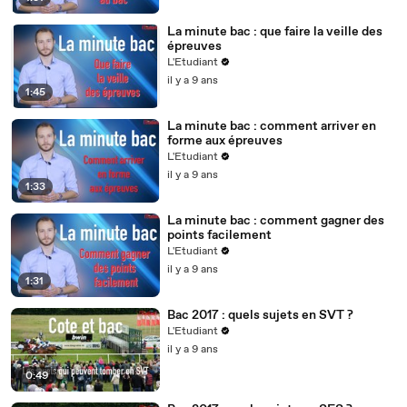
La minute bac : que faire la veille des
épreuves
L'Etudiant
il y a 9 ans
1:45
La minute bac : comment arriver en
forme aux épreuves
L'Etudiant
il y a 9 ans
1:33
La minute bac : comment gagner des
points facilement
L'Etudiant
il y a 9 ans
1:31
Bac 2017 : quels sujets en SVT ?
L'Etudiant
il y a 9 ans
0:49