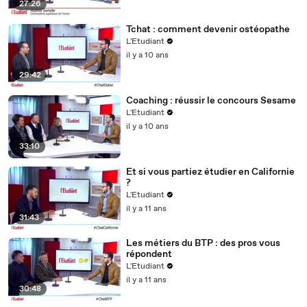
27:26
Tchat : comment devenir ostéopathe
L'Etudiant
il y a 10 ans
29:42
Coaching : réussir le concours Sesame
L'Etudiant
il y a 10 ans
33:10
Et si vous partiez étudier en Californie
?
L'Etudiant
il y a 11 ans
31:43
Les métiers du BTP : des pros vous
répondent
L'Etudiant
il y a 11 ans
30:48