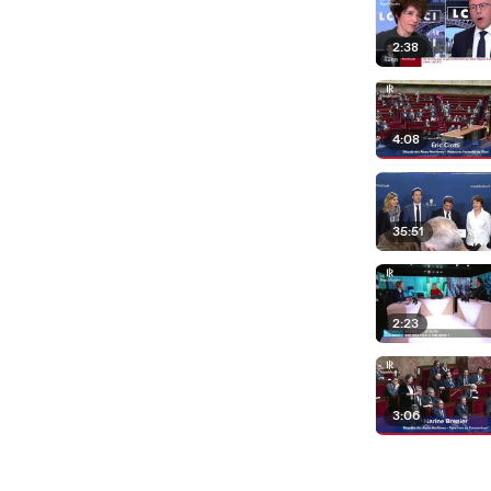
2:38
4:08
35:51
2:23
3:06