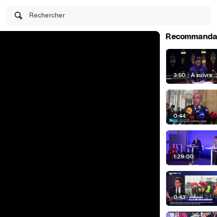
Rechercher
Recommanda
3:50
|
À suivre
0:44
1:29:00
0:43