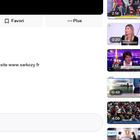
2:16
Favori
Plus
0:20
 site www.sarkozy.fr
2:17
0:49
4:06