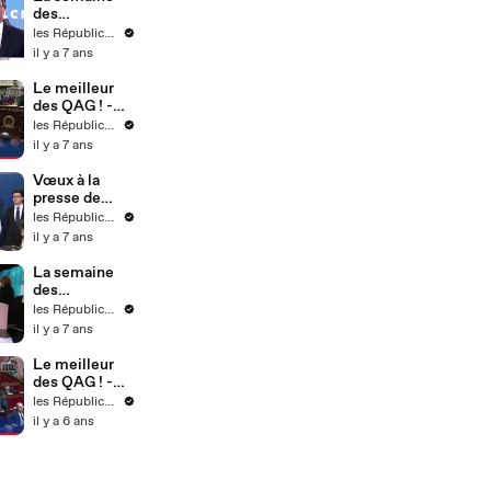
des
Républicains !
les Républicains
- Semaine 4
il y a 7 ans
Le meilleur
des QAG ! -
Semaine 4
les Républicains
il y a 7 ans
Vœux à la
presse de
l'équipe
les Républicains
dirigeante - 21
il y a 7 ans
janvier 2020
(17)
La semaine
des
Républicains !
les Républicains
- Semaine 3
il y a 7 ans
Le meilleur
des QAG ! -
Semaine 9
les Républicains
il y a 6 ans