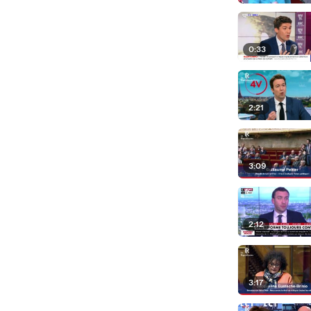
0:33
2:21
3:09
2:12
3:17