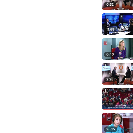
0:52
11:58
0:46
2:25
3:38
25:15