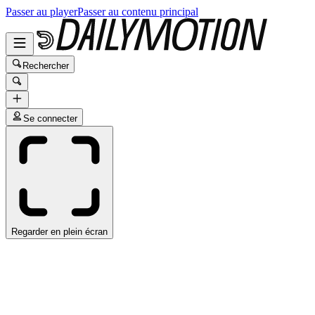
Passer au player
Passer au contenu principal
Rechercher
Se connecter
Regarder en plein écran