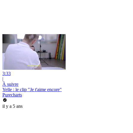
3:33
|
À suivre
Yelle : le clip "Je t'aime encore"
Purecharts
il y a 5 ans