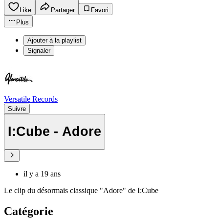
Like
Partager
Favori
Plus
Ajouter à la playlist
Signaler
Versatile Records
Suivre
I:Cube - Adore
il y a 19 ans
Le clip du désormais classique "Adore" de I:Cube
Catégorie