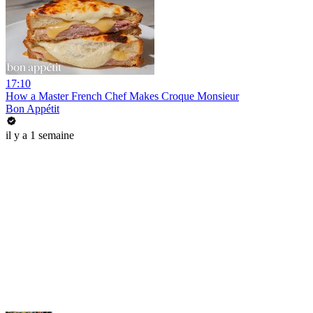
17:10
How a Master French Chef Makes Croque Monsieur
Bon Appétit
il y a 1 semaine