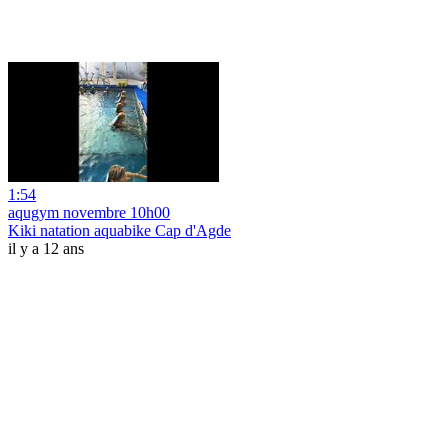
1:54
aqugym novembre 10h00
Kiki natation aquabike Cap d'Agde
il y a 12 ans