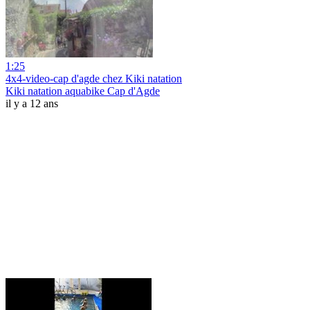
1:25
4x4-video-cap d'agde chez Kiki natation
Kiki natation aquabike Cap d'Agde
il y a 12 ans