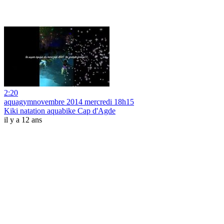
2:20
aquagymnovembre 2014 mercredi 18h15
Kiki natation aquabike Cap d'Agde
il y a 12 ans