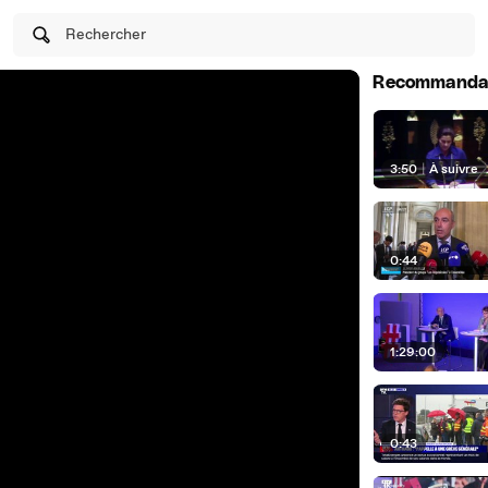
Rechercher
Recommanda
3:50
|
À suivre
0:44
1:29:00
0:43