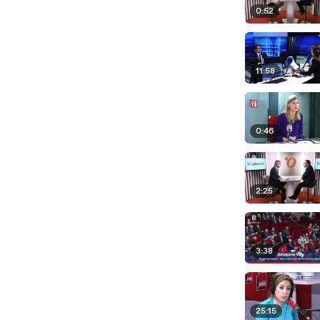
0:52
11:58
0:46
2:25
3:38
25:15