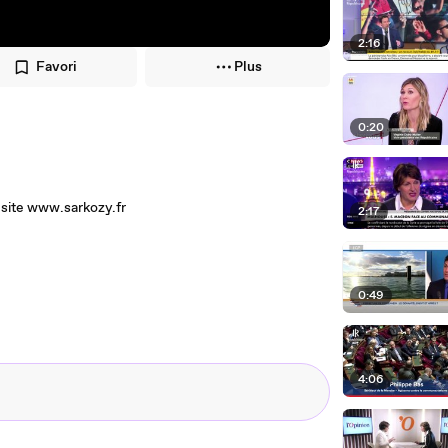
2:16
Favori
Plus
0:20
 site www.sarkozy.fr
2:17
0:49
4:06