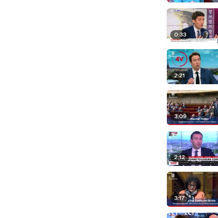
0:33
2:21
3:09
2:12
3:17