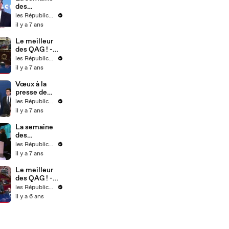
des
Républicains !
les Républicains
- Semaine 4
il y a 7 ans
Le meilleur
des QAG ! -
Semaine 4
les Républicains
il y a 7 ans
Vœux à la
presse de
l'équipe
les Républicains
dirigeante - 21
il y a 7 ans
janvier 2020
(17)
La semaine
des
Républicains !
les Républicains
- Semaine 3
il y a 7 ans
Le meilleur
des QAG ! -
Semaine 9
les Républicains
il y a 6 ans