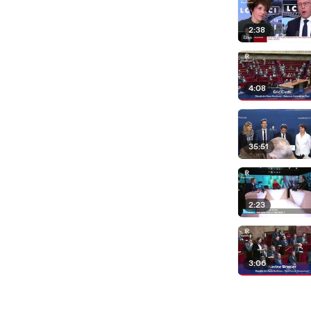
2:38
4:08
35:51
2:23
3:06