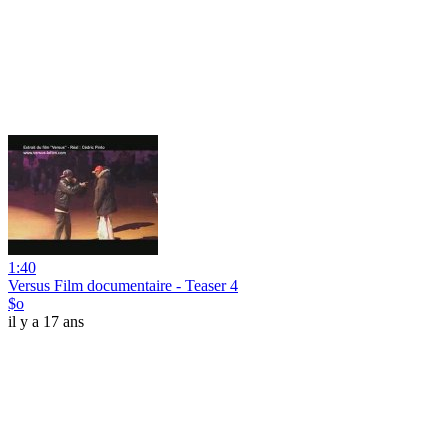
1:40
Versus Film documentaire - Teaser 4
$o
il y a 17 ans