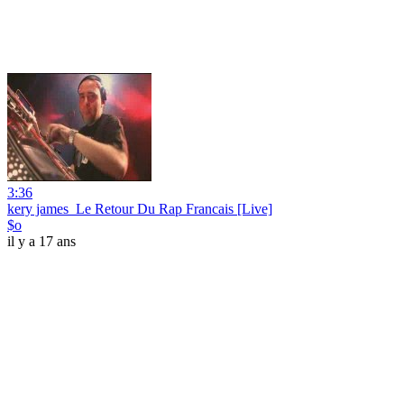
3:36
kery james_Le Retour Du Rap Francais [Live]
$o
il y a 17 ans