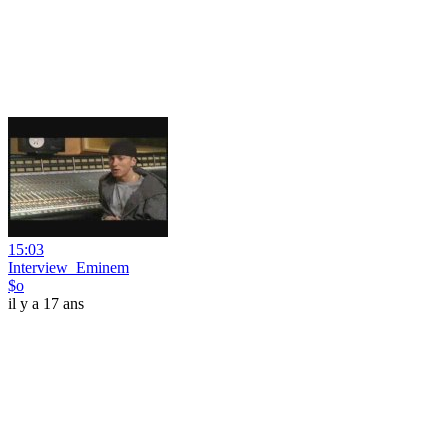
15:03
Interview_Eminem
$o
il y a 17 ans