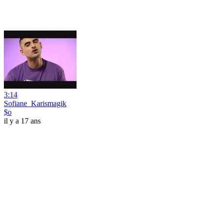
3:14
Sofiane_Karismagik
$o
il y a 17 ans