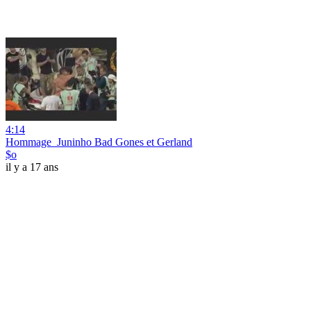
4:14
Hommage_Juninho Bad Gones et Gerland
$o
il y a 17 ans