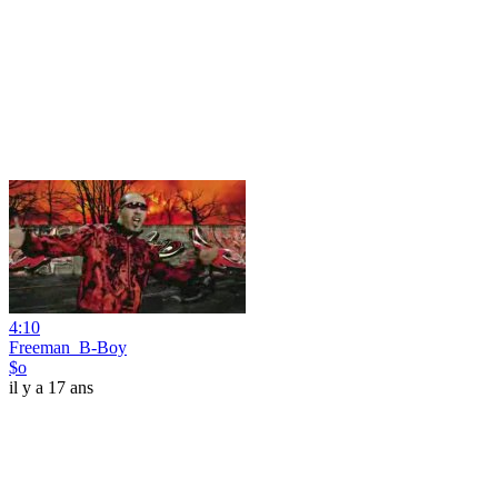
4:10
Freeman_B-Boy
$o
il y a 17 ans