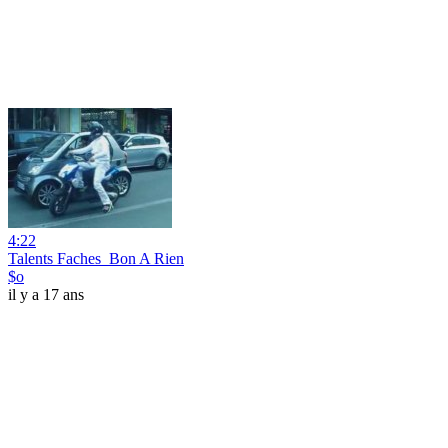
4:22
Talents Faches_Bon A Rien
$o
il y a 17 ans