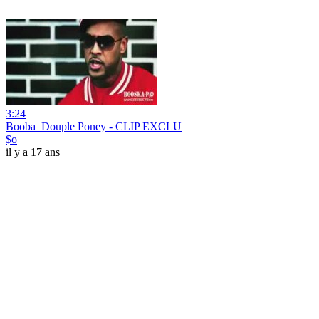
3:24
Booba_Douple Poney - CLIP EXCLU
$o
il y a 17 ans