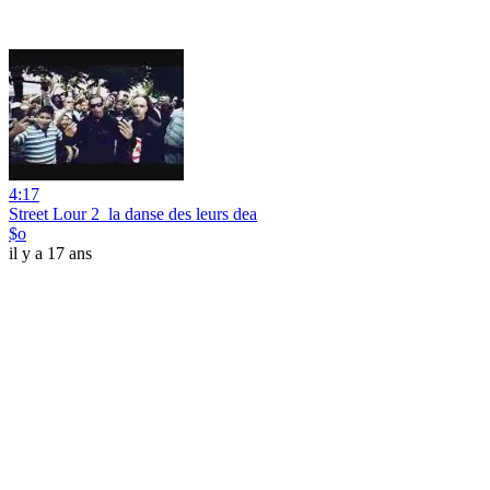
4:17
Street Lour 2_la danse des leurs dea
$o
il y a 17 ans