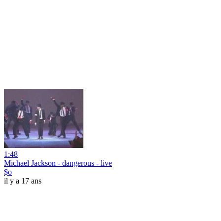
1:48
Michael Jackson - dangerous - live
$o
il y a 17 ans