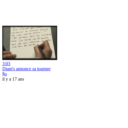
3:03
Diam's annonce sa tournee
$o
il y a 17 ans