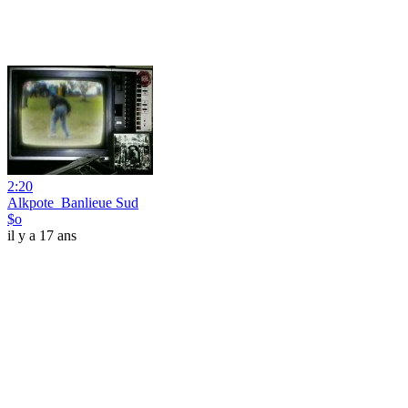
2:20
Alkpote_Banlieue Sud
$o
il y a 17 ans