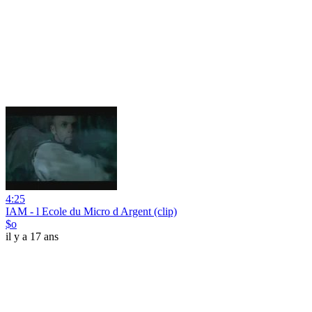
4:25
IAM - l Ecole du Micro d Argent (clip)
$o
il y a 17 ans