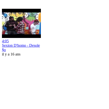
4:05
Sexion D'homo - Desole
$o
il y a 16 ans