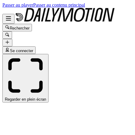
Passer au player
Passer au contenu principal
Rechercher
Se connecter
Regarder en plein écran