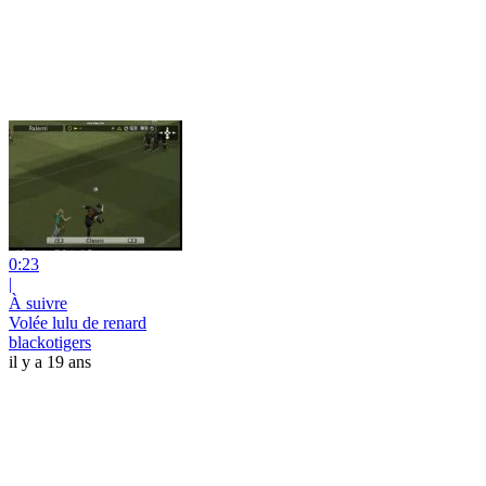
0:23
|
À suivre
Volée lulu de renard
blackotigers
il y a 19 ans