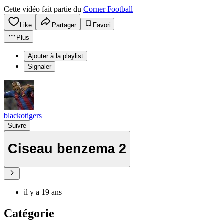
Cette vidéo fait partie du
Corner Football
Like
Partager
Favori
Plus
Ajouter à la playlist
Signaler
blackotigers
Suivre
Ciseau benzema 2
il y a 19 ans
Catégorie