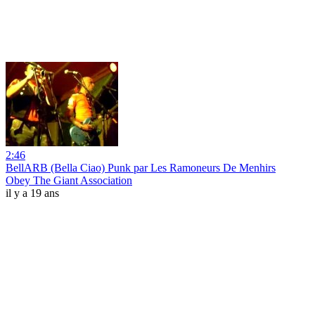
2:46
BellARB (Bella Ciao) Punk par Les Ramoneurs De Menhirs
Obey The Giant Association
il y a 19 ans