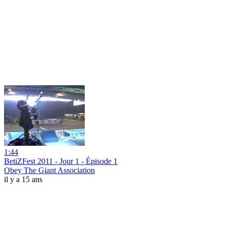
1:44
BetiZFest 2011 - Jour 1 - Épisode 1
Obey The Giant Association
il y a 15 ans