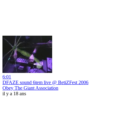
6:01
DFAZE sound 6tem live @ BetiZFest 2006
Obey The Giant Association
il y a 18 ans