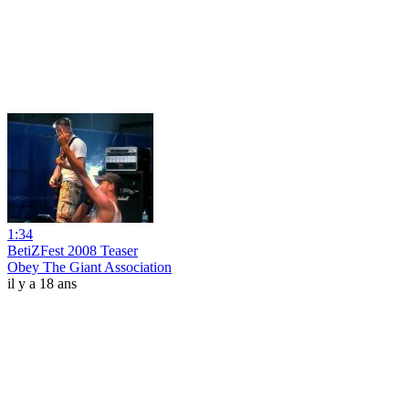
1:34
BetiZFest 2008 Teaser
Obey The Giant Association
il y a 18 ans