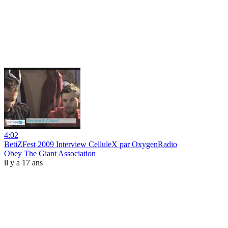
4:02
BetiZFest 2009 Interview CelluleX par OxygenRadio
Obey The Giant Association
il y a 17 ans