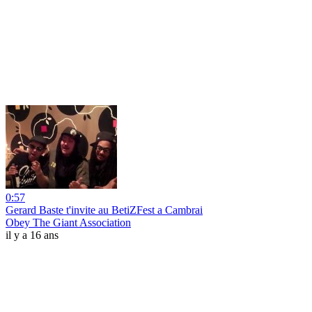
0:57
Gerard Baste t'invite au BetiZFest a Cambrai
Obey The Giant Association
il y a 16 ans