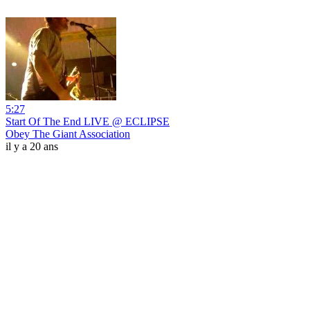
5:27
Start Of The End LIVE @ ECLIPSE
Obey The Giant Association
il y a 20 ans