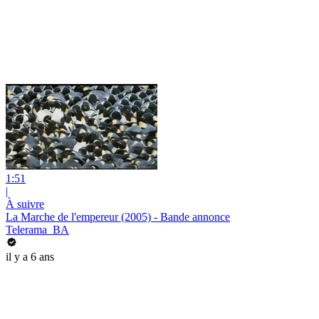
1:51
|
À suivre
La Marche de l'empereur (2005) - Bande annonce
Telerama_BA
il y a 6 ans