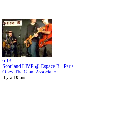
6:13
Scottland LIVE @ Espace B - Paris
Obey The Giant Association
il y a 19 ans