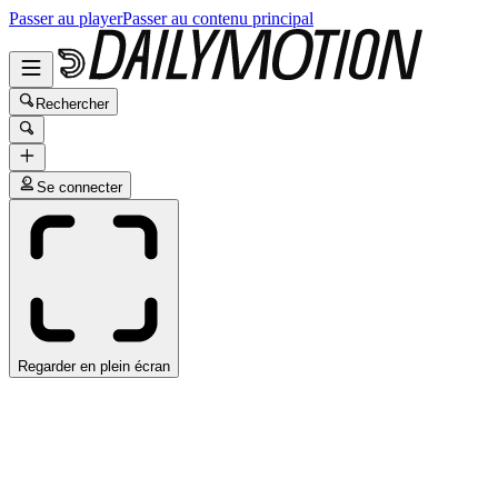
Passer au player
Passer au contenu principal
Rechercher
Se connecter
Regarder en plein écran