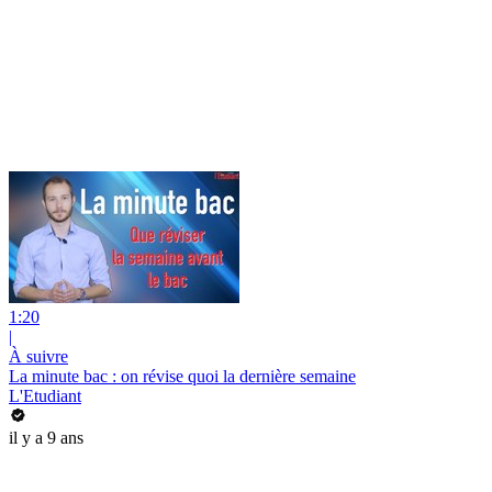
1:20
|
À suivre
La minute bac : on révise quoi la dernière semaine
L'Etudiant
il y a 9 ans