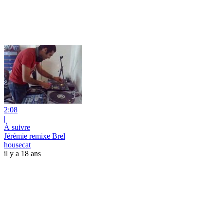
2:08
|
À suivre
Jérémie remixe Brel
housecat
il y a 18 ans