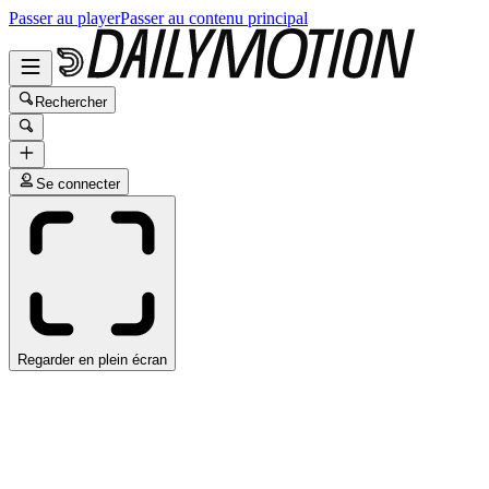
Passer au player
Passer au contenu principal
Rechercher
Se connecter
Regarder en plein écran