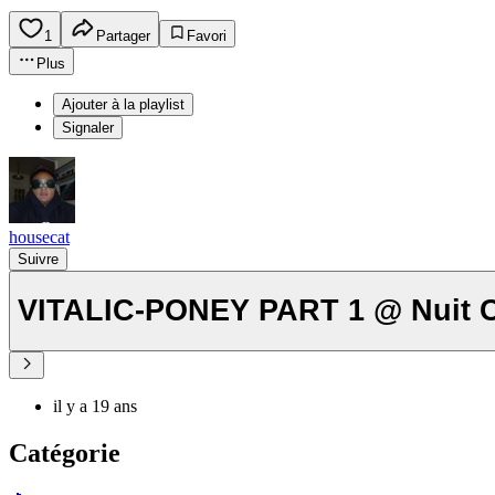
1
Partager
Favori
Plus
Ajouter à la playlist
Signaler
housecat
Suivre
VITALIC-PONEY PART 1 @ Nuit C
il y a 19 ans
Catégorie