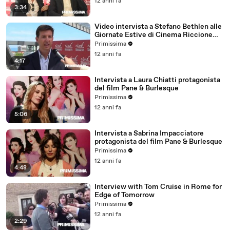
12 anni fa
3:34
Video intervista a Stefano Bethlen alle
Giornate Estive di Cinema Riccione
2013
Primissima
12 anni fa
4:17
Intervista a Laura Chiatti protagonista
del film Pane & Burlesque
Primissima
12 anni fa
5:06
Intervista a Sabrina Impacciatore
protagonista del film Pane & Burlesque
Primissima
12 anni fa
4:48
Interview with Tom Cruise in Rome for
Edge of Tomorrow
Primissima
12 anni fa
2:29