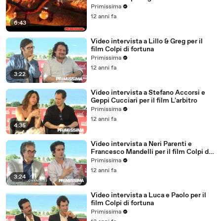
Primissima
12 anni fa
6:43
Video intervista a Lillo & Greg per il
film Colpi di fortuna
Primissima
12 anni fa
3:22
Video intervista a Stefano Accorsi e
Geppi Cucciari per il film L'arbitro
Primissima
12 anni fa
4:35
Video intervista a Neri Parenti e
Francesco Mandelli per il film Colpi di
fortuna
Primissima
12 anni fa
3:24
Video intervista a Luca e Paolo per il
film Colpi di fortuna
Primissima