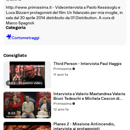
12 anni fa
http://www.primissima.it - Videointervista a Paolo Kessisoglu e
Luca Bizzarri protagonisti del film Un fidanzato per mia moglie, in
sala dal 30 aprile 2014 distribuito da 01 Distribution. A cura di
Marco Spagnoli
Categoria
🎥
Cortometraggi
Consigliato
Third Person - Intervista Paul Haggis
Primissima
11 anni fa
4:03
|
Prossimi video
Intervista a Valerio Mastandrea Valeria
Bruni Tedeschi e Michela Cescon di
Viva la libertà
Primissima
12 anni fa
8:22
Planes 2 - Missione Antincendio,
interviste ai protagonisti