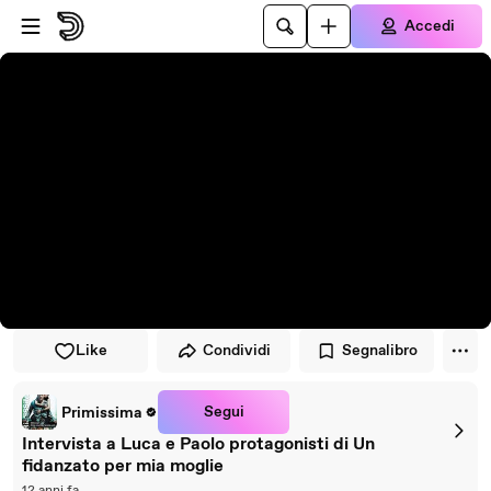
Vai al lettore
Passa al contenuto principale
Accedi
Like
Condividi
Segnalibro
Segui
Primissima
Intervista a Luca e Paolo protagonisti di Un
fidanzato per mia moglie