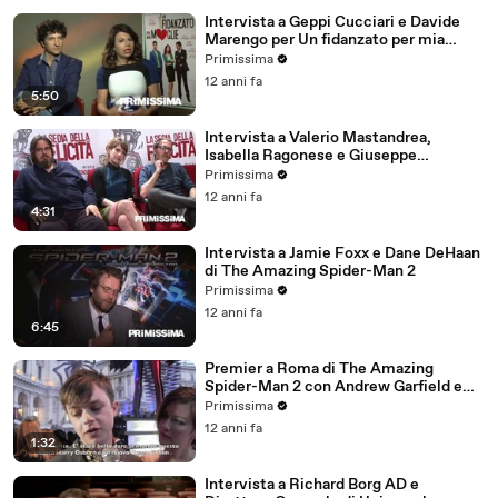
Intervista a Geppi Cucciari e Davide
Marengo per Un fidanzato per mia
moglie
Primissima
12 anni fa
5:50
Intervista a Valerio Mastandrea,
Isabella Ragonese e Giuseppe
Battiston per La sedia della felicità
Primissima
12 anni fa
4:31
Intervista a Jamie Foxx e Dane DeHaan
di The Amazing Spider-Man 2
Primissima
12 anni fa
6:45
Premier a Roma di The Amazing
Spider-Man 2 con Andrew Garfield e
Emma Stone
Primissima
12 anni fa
1:32
Intervista a Richard Borg AD e