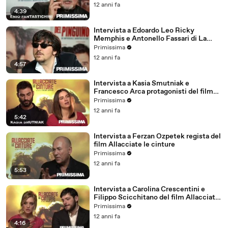
12 anni fa
4:39
Intervista a Edoardo Leo Ricky
Memphis e Antonello Fassari di La
mossa del pinguino
Primissima
12 anni fa
4:57
Intervista a Kasia Smutniak e
Francesco Arca protagonisti del film
Allacciate le cinture
Primissima
12 anni fa
5:42
Intervista a Ferzan Ozpetek regista del
film Allacciate le cinture
Primissima
12 anni fa
5:53
Intervista a Carolina Crescentini e
Filippo Scicchitano del film Allacciate
le cinture
Primissima
12 anni fa
4:16