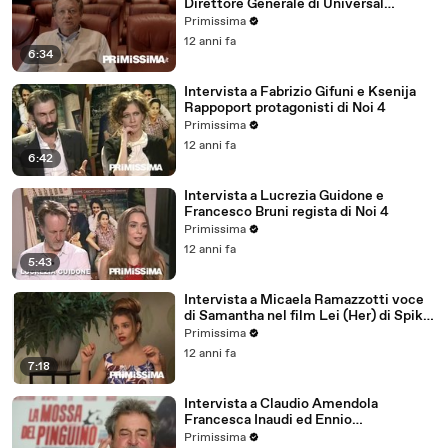
Direttore Generale di Universal
Pictures Italia
Primissima
12 anni fa
6:34
Intervista a Fabrizio Gifuni e Ksenija
Rappoport protagonisti di Noi 4
Primissima
12 anni fa
6:42
Intervista a Lucrezia Guidone e
Francesco Bruni regista di Noi 4
Primissima
12 anni fa
5:43
Intervista a Micaela Ramazzotti voce
di Samantha nel film Lei (Her) di Spike
Jonze
Primissima
12 anni fa
7:18
Intervista a Claudio Amendola
Francesca Inaudi ed Ennio
Fantastichini di La mossa del pinguino
Primissima