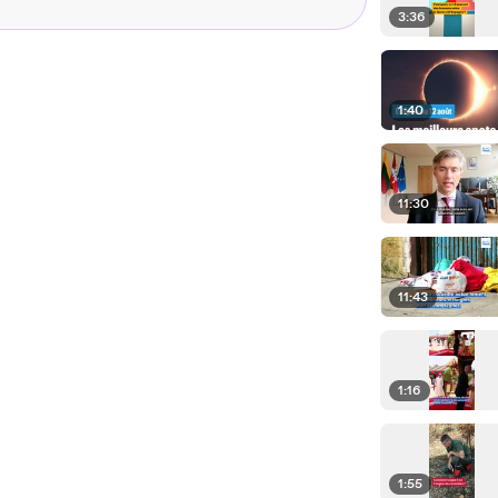
3:36
1:40
11:30
11:43
1:16
1:55