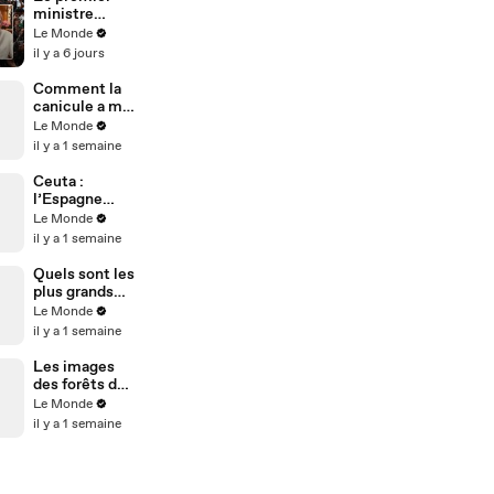
ministre
indien Modi
Le Monde
s'adresse aux
il y a 6 jours
étudiants
manifestants
Comment la
canicule a mis
la Tunisie
Le Monde
sous tension ?
il y a 1 semaine
Ceuta :
l’Espagne
dénonce une
Le Monde
« attaque »
il y a 1 semaine
contre « son
intégrité
Quels sont les
territoriale »
plus grands
feux de forêt
Le Monde
en France
il y a 1 semaine
depuis 1975 ?
Les images
des forêts des
Landes et de
Le Monde
Fontainebleau
il y a 1 semaine
après le
passage des
incendies de
juillet