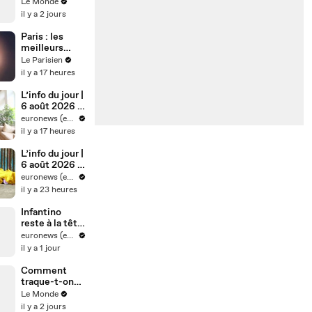
crise
Le Monde
migratoire
il y a 2 jours
interroge sur
les relations
Paris : les
diplomatiques
meilleurs
entre le
spots pour
Le Parisien
Maroc et
voir l'éclipse
il y a 17 heures
l’Espagne ?
solaire du 12
août
L’info du jour |
6 août 2026 -
Soir
euronews (en français)
il y a 17 heures
L’info du jour |
6 août 2026 -
Mi-journée
euronews (en français)
il y a 23 heures
Infantino
reste à la tête
de la FIFA
euronews (en français)
après une
il y a 1 jour
réunion de
crise
Comment
traque-t-on
l’origine des
Le Monde
incendies ?
il y a 2 jours