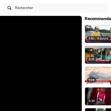
Rechercher
Recommanda
1:40
|
À suivre
2:31
1:26
0:35