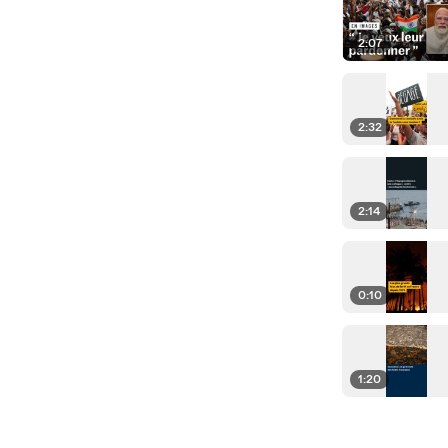
2:07
2:32
2:14
0:10
1:20