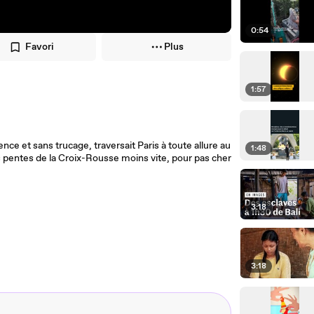
0:54
Favori
Plus
1:57
e et sans trucage, traversait Paris à toute allure au
1:48
 pentes de la Croix-Rousse moins vite, pour pas cher
3:18
3:18