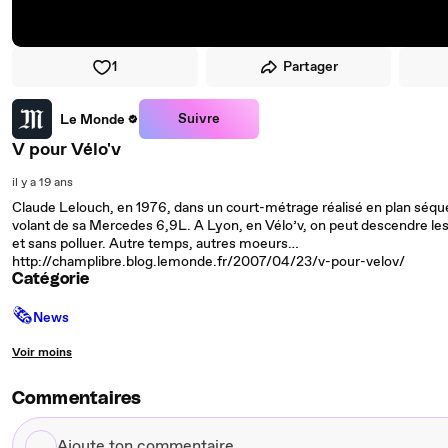
1
Partager
Suivre
Le Monde
V pour Vélo'v
il y a 19 ans
Claude Lelouch, en 1976, dans un court-métrage réalisé en plan séquenc
volant de sa Mercedes 6,9L. A Lyon, en Vélo’v, on peut descendre les
et sans polluer. Autre temps, autres moeurs…
http://champlibre.blog.lemonde.fr/2007/04/23/v-pour-velov/
Catégorie
🗞
News
Voir moins
Commentaires