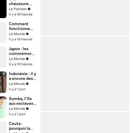
Maghnes
chaussure
Akliouche
rattrapée en
Le Parisien
plein vol dans
il y a 16 heures
des montagne
russes
Comment
fonctionne
une éclipse
Le Monde
solaire ?
il y a 19 heures
Japon : les
commémorati
ons
Le Monde
d’Hiroshima
il y a 19 heures
marquées par
le débat sur
Indonésie : il y
l’arme
a encore des
nucléaire
esclaves sur
Le Monde
cette île à
il y a 1 jour
côté de Bali
Sumba, l’île
aux esclaves
indonésienne
Le Monde
il y a 1 jour
Ceuta :
pourquoi la