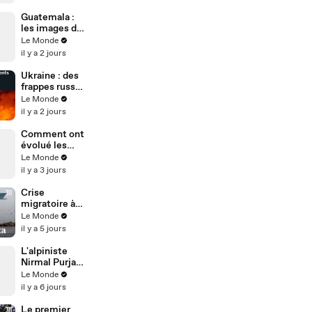
Guatemala :
les images de
l’éruption du
Le Monde
volcan Fuego
il y a 2 jours
Ukraine : des
frappes russes
font au moins
Le Monde
17 morts à
il y a 2 jours
Kiev et dans
ses environs,
Comment ont
des entrepôts
évolué les
touchés
relations
Le Monde
entre les
il y a 3 jours
Etats-Unis et
Cuba ?
Crise
migratoire à
Ceuta : au
Le Monde
moins 72
il y a 5 jours
morts
L'alpiniste
Nirmal Purja
est mort dans
Le Monde
une avalanche
il y a 6 jours
au Pakistan
Le premier