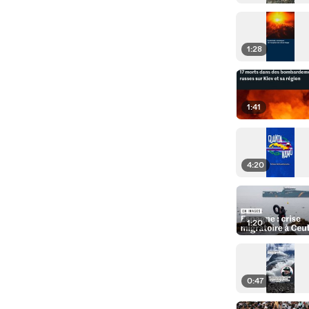
1:28
1:41
4:20
1:20
0:47