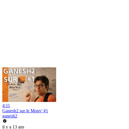
4:11
Ganesh2 sur le Mouv' #1
ganesh2
il y a 13 ans