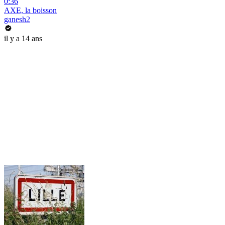
0:36
AXE, la boisson
ganesh2
il y a 14 ans