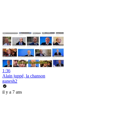
1:36
Alain juppé, la chanson
ganesh2
il y a 7 ans