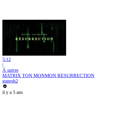
5:12
|
À suivre
MATRIX TON MONMON RESURRECTION
ganesh2
il y a 5 ans