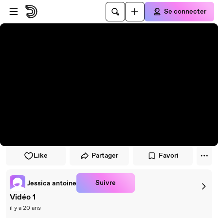
Passer au player
Passer au contenu principal
Se connecter
Like
Partager
Favori
Suivre
Jessica antoine
Vidéo 1
il y a 20 ans