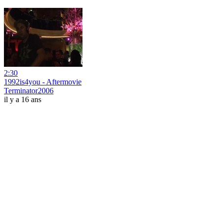
2:30
1992is4you - Aftermovie
Terminator2006
il y a 16 ans