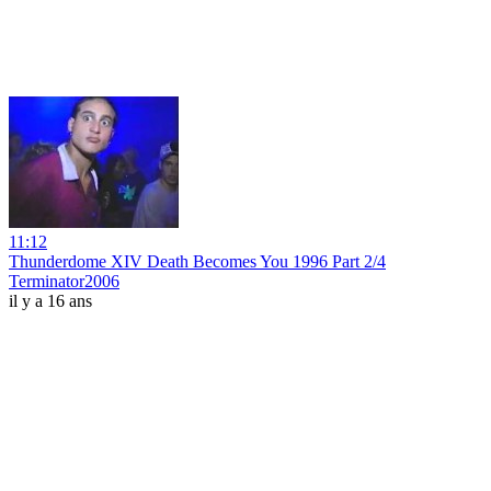
11:12
Thunderdome XIV Death Becomes You 1996 Part 2/4
Terminator2006
il y a 16 ans