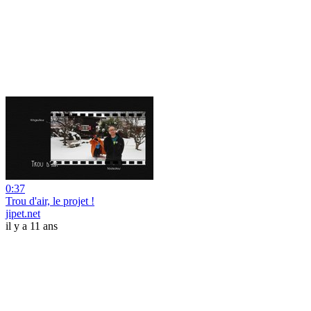
0:37
Trou d'air, le projet !
jipet.net
il y a 11 ans