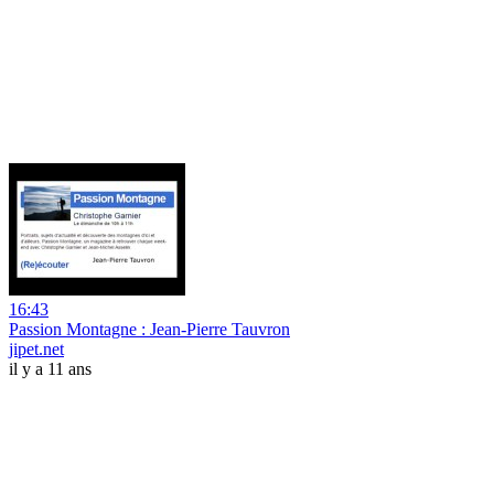
16:43
Passion Montagne : Jean-Pierre Tauvron
jipet.net
il y a 11 ans