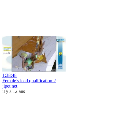
1:38:48
Female’s lead qualification 2
jipet.net
il y a 12 ans