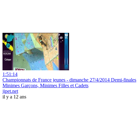
1:51:14
Championnats de France jeunes - dimanche 27/4/2014 Demi-finales
Minimes Garçons, Minimes Filles et Cadets
jipet.net
il y a 12 ans