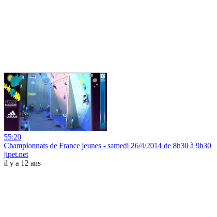
55:20
Championnats de France jeunes - samedi 26/4/2014 de 8h30 à 9h30
jipet.net
il y a 12 ans