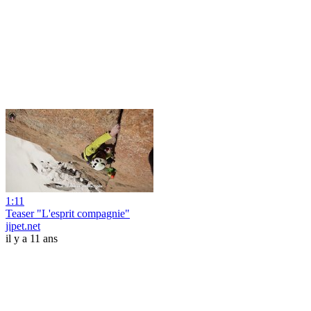
1:11
Teaser "L'esprit compagnie"
jipet.net
il y a 11 ans