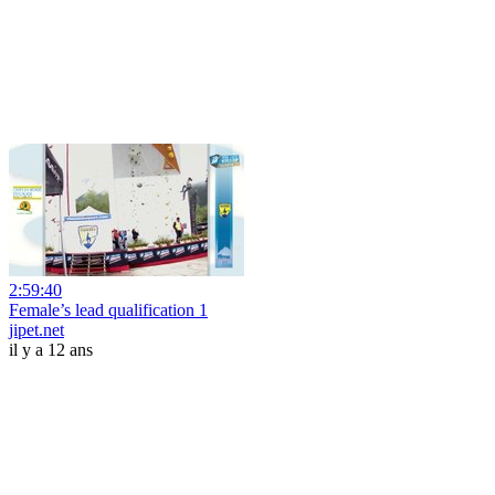
2:59:40
Female’s lead qualification 1
jipet.net
il y a 12 ans