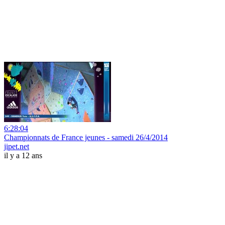
6:28:04
Championnats de France jeunes - samedi 26/4/2014
jipet.net
il y a 12 ans