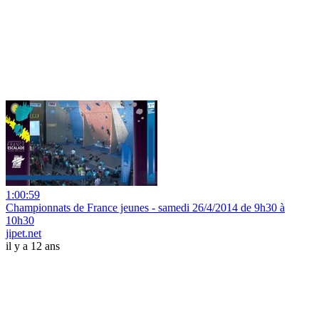
1:00:59
Championnats de France jeunes - samedi 26/4/2014 de 9h30 à
10h30
jipet.net
il y a 12 ans