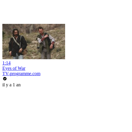
1:14
Eyes of War
TV-programme.com
il y a 1 an