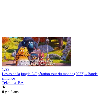
1:55
Les as de la jungle 2-Opération tour du monde (2023) - Bande
annonce
Telerama_BA
il y a 3 ans