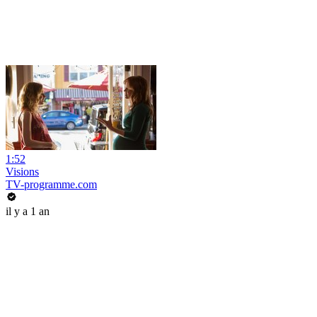
1:52
Visions
TV-programme.com
il y a 1 an