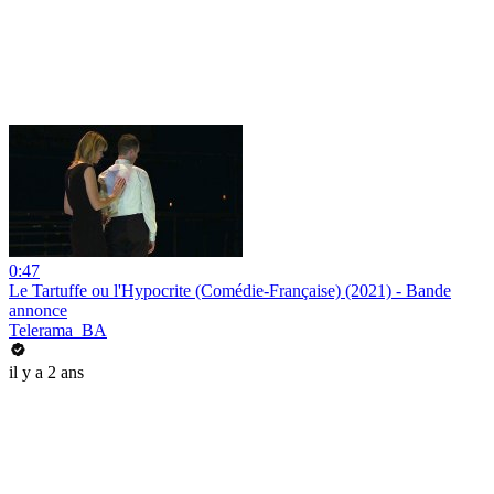
0:47
Le Tartuffe ou l'Hypocrite (Comédie-Française) (2021) - Bande
annonce
Telerama_BA
il y a 2 ans