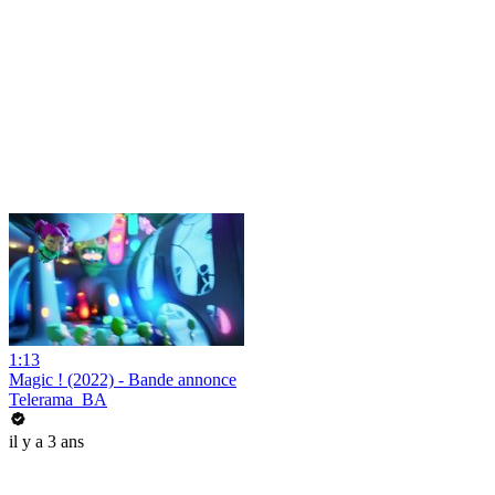
1:13
Magic ! (2022) - Bande annonce
Telerama_BA
il y a 3 ans