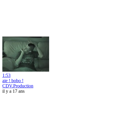
1:53
aie ! bobo !
CDV.Production
il y a 17 ans