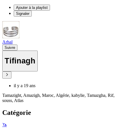
Ajouter à la playlist
Signaler
Arhal
Suivre
Tifinagh
il y a 19 ans
Tamazight, Amazigh, Maroc, Algérie, kabylie, Tamazgha, Rif,
souss, Atlas
Catégorie
🦄