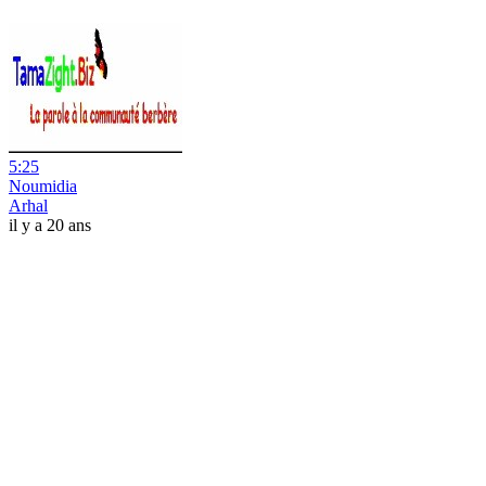
5:25
Noumidia
Arhal
il y a 20 ans