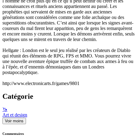
l’homme ne croit plus qu’en ce qu’il peut définir ou créer et les
connaissances et rituels anciens appartiennent au passé. Les
prophéties qui servaient de mises en garde aux anciennes
générations sont considérées comme une folie archaïque ou des
superstitions obscurantistes. C’est ainsi que lorsque les signes avant-
coureurs du mal firent leur apparition, peu de gens les remarquèrent
et encore moins y crurent. Lorsque les démons arrivèrent enfin, seuls
quelques uns se mirent en travers de leur chemin.
Hellgate : London est le seul jeu réalisé par les créateurs de Diablo
qui réunit des éléments de RPG, FPS et MMO. Vous pourrez vivre
une nouvelle aventure épique truffée de combats aux armes à feu ou
à l’épée, et d’ennemis démoniaques dans un Londres
postapocalyptique.
http://www.electronicarts.fr/games/9801
Catégorie
🦄
Art et design
Voir moins
Commentaires