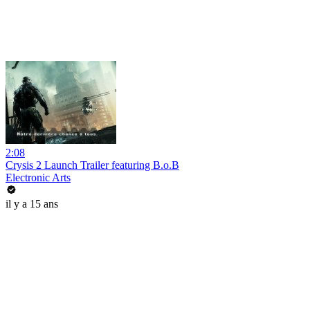
2:08
Crysis 2 Launch Trailer featuring B.o.B
Electronic Arts
il y a 15 ans