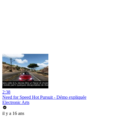
2:38
Need for Speed Hot Pursuit - Démo expliquée
Electronic Arts
il y a 16 ans