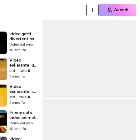
Accedi
video gatti
divertentissi
mo da morire
Video dal web
da ridere
10 anni fa
Funny Cats
Video
esilarante: un
gatto inventa
std - italia
il modo più
1 anno fa
bizzarro per
scendere le
Video
scale
esilarante: i
padroni
std - italia
fermano i
1 anno fa
gatti prima
che
Funny cats
commettano
video animali
“crimini” per
divertentissi
Video dal web
poi chiedere
mo gatti
10 anni fa
l’amnistia
stupendi
video