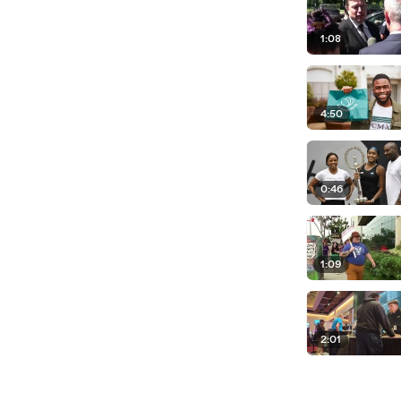
1:08
4:50
0:46
1:09
2:01