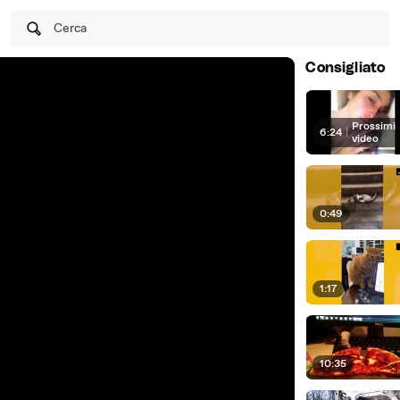
Cerca
Consigliato
Prossimi
6:24
|
video
0:49
1:17
10:35