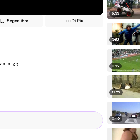
5:33
Segnalibro
Di Più
3:53
!!!!!!! XD
0:15
11:22
0:40