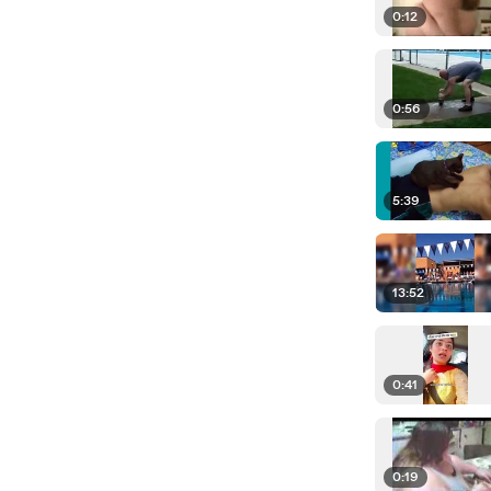
0:12
0:56
5:39
13:52
0:41
0:19