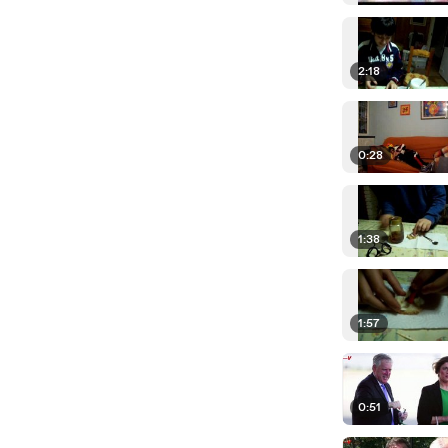
2:18
0:28
1:38
1:57
0:51