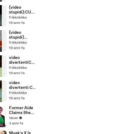
(video
stupidi):CULI
NARYA.CANA
frikkokikko
L gimmi 3
19 anni fa
(video
stupidi)
:Scherzo
frikkokikko
bastardo
19 anni fa
video
divertentiCU
LINARYA.CA
frikkokikko
NAL gimmi 2-
19 anni fa
video
divertenti:CU
LINARYA.CA
frikkokikko
NAL gimmi
19 anni fa
Former Aide
Claims She
Was Asked to
Veuer
Make a ‘Hit
3 anni fa
List’ For
Trump
Musk’s X Is