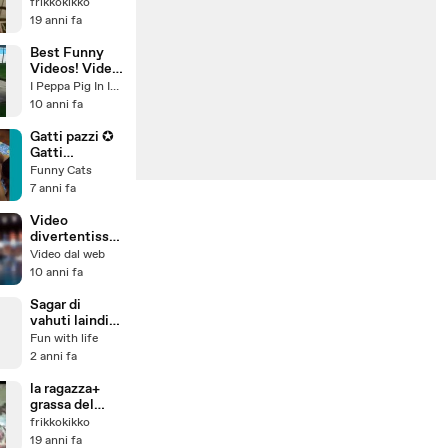
fitness??
frikkokikko
circa!!!
19 anni fa
Best Funny
Videos! Video
da ridere Da
I Peppa Pig In Italiano
morire dalle
10 anni fa
risate #424
Gatti pazzi ✪
Gatti
divertenti ✪
Funny Cats
Gatto che fa i
7 anni fa
massaggi #29
Video
divertentissi
mi cadute
Video dal web
incidenti
10 anni fa
pazzeschi
Sagar di
vahuti laindi
indica chla
Fun with life
2 anni fa
la ragazza+
grassa del
mondo
frikkokikko
19 anni fa