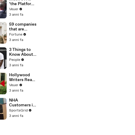
‘the Platform
With the
Veuer
Largest Ratio
3 anni fa
of
Misinformatio
59 companies
n or
that are
Disinformatio
changing the
Fortune
n’ Amongst
world: From
3 anni fa
All Social
Tesla to
Media
Chobani
3 Things to
Platforms
Know About
Coco Gauff's
People
Parents
3 anni fa
Hollywood
Writers Reach
‘Tentative
Veuer
Agreement’
3 anni fa
With Studios
After 146 Day
NHA
Strike
Customers in
Limbo as
SportsGrid
Company
3 anni fa
Faces
Potential
Merger