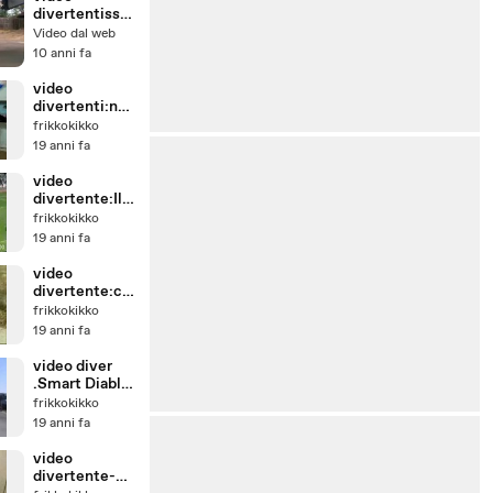
divertentissi
mi cadute da
Video dal web
morire dalle
10 anni fa
risate
video
divertenti:non
facciamo
frikkokikko
nomi...
19 anni fa
video
divertente:Il
gol stupido
frikkokikko
19 anni fa
video
divertente:ca
dute
frikkokikko
pazzesche
19 anni fa
video diver
.Smart Diablo
vs. Ferrari !
frikkokikko
19 anni fa
video
divertente-