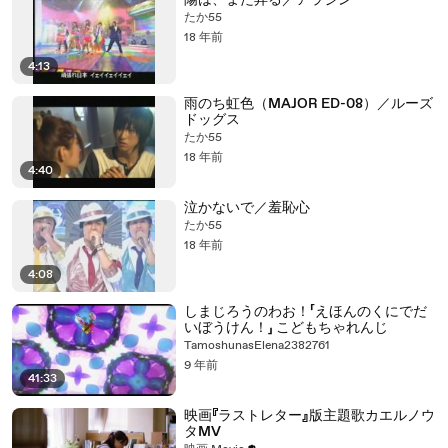
陽は、また昇る／アラジン
たか55
18 年前
4:13
雨のち虹色（MAJOR ED-08）／ルーズ
ドッグス
たか55
18 年前
4:40
泣かないで／羞恥心
たか55
18 年前
4:08
しまじろうのわお！「えほんのくにでだ
いぼうけん！」 こどもちゃれんじ
TamoshunasElena2382761
9 年前
41:33
映画『ラストレター』版主題歌カエルノウ
タMV