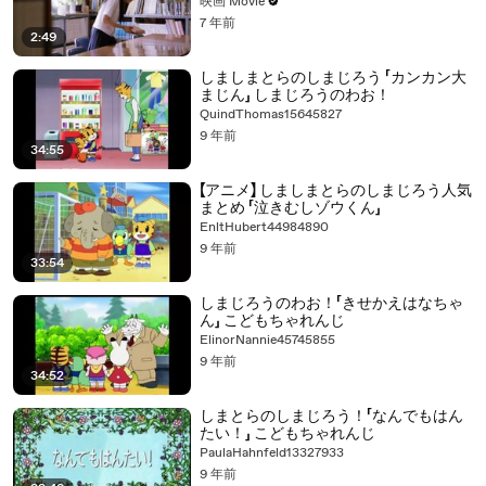
映画 Movie
7 年前
2:49
しましまとらのしまじろう 「カンカン大
まじん」 しまじろうのわお！
QuindThomas15645827
9 年前
34:55
【アニメ】 しましまとらのしまじろう人気
まとめ 「泣きむしゾウくん」
EnltHubert44984890
9 年前
33:54
しまじろうのわお！「きせかえはなちゃ
ん」 こどもちゃれんじ
ElinorNannie45745855
9 年前
34:52
しまとらのしまじろう！「なんでもはん
たい！」 こどもちゃれんじ
PaulaHahnfeld13327933
9 年前