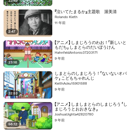
33:49
『泣いてたまるか』主題歌 渥美清
Rolando Kieth
11 年前
2:47
【アニメ】 しまじろうのわお！「新しいと
もだち」 しまとらのだいぼうけん
HahnfeldAntonio37203171
9 年前
33:16
しまとらのしまじろう！「ないないオバ
ケ」 こどもちゃれんじ
KeithAcku15901588
9 年前
32:53
【アニメ】 しましまとらのしまじろう 「し
まじろうとおおきなき」
JoshuaUighta42820780
9 年前
56:12