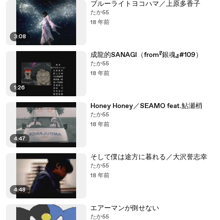
ブルーライトヨコハマ／上原多香子
たか55
18 年前
3:08
成龍的SANAGI（from『銀魂』#109）
たか55
18 年前
1:26
Honey Honey／SEAMO feat.鮎瀬梢
たか55
18 年前
4:47
そして僕は途方に暮れる／大沢誉志幸
たか55
18 年前
4:48
エアーマンが倒せない
たか55