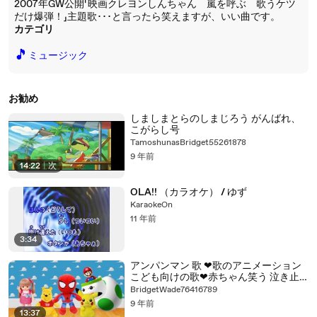
2007年GW公開「映画クレヨンしんちゃん 嵐を呼ぶ 歌うケツ
だけ爆弾！」主題歌･･･と言ったら笑えますが、いい曲です。
カテゴリ
🎵
ミュージック
お勧め
しましまとらのしまじろう がんばれ、
こがらし号
TamoshunasBridget55261878
9 年前
14:22
|
次
OLA!! （カラオケ） / ゆず
KaraokeOn
11 年前
3:34
アンパンマン 歌 ❤歌のアニメーション
こども向けの歌❤赤ちゃん笑う 泣き止
む おかあさんといっしょ いないいない
BridgetWade76416789
ばぁ おもちゃアニメ おもしろ ドラえも
9 年前
ん Toy Kids
13:37