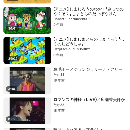
【アニメ】 しまじろうのわお！「みっつの
やくそく」 しまとらのだいぼうけん
RobertElinor98226908
9 年前
34:41
【アニメ】 しましまとらのしまじろう 「ぼ
くのじどうしゃ」
UstpMccloud86053821
9 年前
34:02
鼻毛ボー／ジョンジョリーナ・アリー
たか55
18 年前
3:48
ロマンスの神様（LIVE)／広瀬香美ほか
たか55
18 年前
6:32