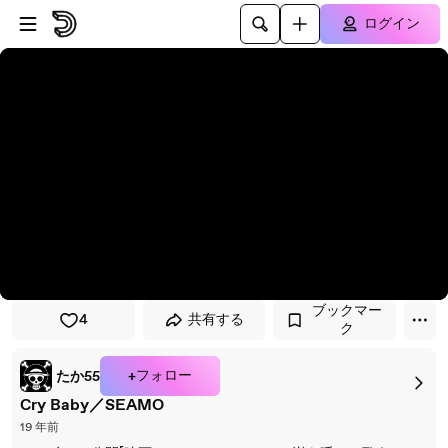
プレイヤーにスキップ
メインコンテンツにスキップ
ログイン
ブックマー
4
共有する
ク
+フォロー
たか55
Cry Baby／SEAMO
19 年前