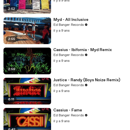
il y a 9 ans
2:52
Myd - All Inclusive
Ed Banger Records
il y a 9 ans
2:55
Cassius - Ibifornia - Myd Remix
Ed Banger Records
il y a 9 ans
2:59
Justice - Randy (Boys Noize Remix)
Ed Banger Records
il y a 9 ans
6:11
Cassius - Fame
Ed Banger Records
il y a 9 ans
6:42