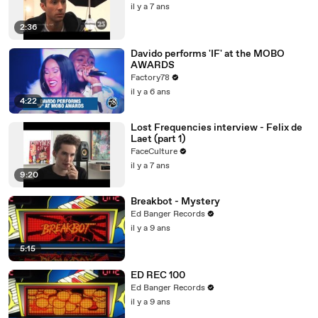
il y a 7 ans
2:36
Davido performs 'IF' at the MOBO
AWARDS
Factory78
il y a 6 ans
4:22
Lost Frequencies interview - Felix de
Laet (part 1)
FaceCulture
il y a 7 ans
9:20
Breakbot - Mystery
Ed Banger Records
il y a 9 ans
5:15
ED REC 100
Ed Banger Records
il y a 9 ans