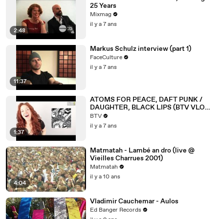
25 Years
Mixmag
il y a 7 ans
2:48
Markus Schulz interview (part 1)
FaceCulture
il y a 7 ans
11:37
ATOMS FOR PEACE, DAFT PUNK /
DAUGHTER, BLACK LIPS (BTV VLOG)
(BalconyTV)
BTV
il y a 7 ans
1:37
Matmatah - Lambé an dro (live @
Vieilles Charrues 2001)
Matmatah
il y a 10 ans
4:04
Vladimir Cauchemar - Aulos
Ed Banger Records