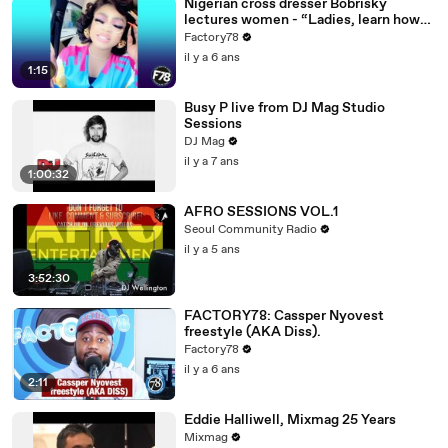
Nigerian cross dresser Bobrisky
lectures women - “Ladies, learn how
to keep your mouth shut”.
Factory78
il y a 6 ans
1:15
Busy P live from DJ Mag Studio
Sessions
DJ Mag
il y a 7 ans
1:00:32
AFRO SESSIONS VOL.1
Seoul Community Radio
il y a 5 ans
3:52:30
FACTORY78: Cassper Nyovest
freestyle (AKA Diss).
Factory78
il y a 6 ans
2:11
Eddie Halliwell, Mixmag 25 Years
Mixmag