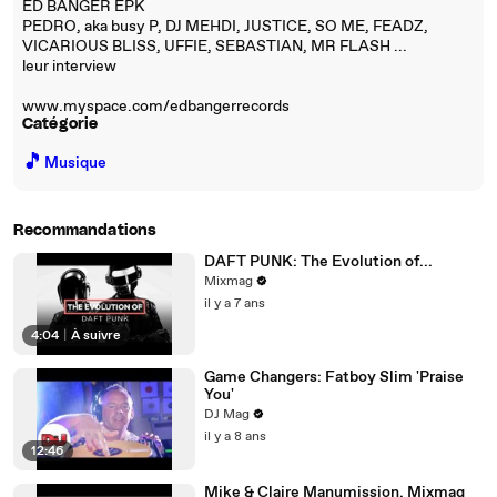
ED BANGER EPK
PEDRO, aka busy P, DJ MEHDI, JUSTICE, SO ME, FEADZ,
VICARIOUS BLISS, UFFIE, SEBASTIAN, MR FLASH ...
leur interview
www.myspace.com/edbangerrecords
Catégorie
🎵
Musique
Recommandations
DAFT PUNK: The Evolution of...
Mixmag
il y a 7 ans
4:04
|
À suivre
Game Changers: Fatboy Slim 'Praise
You'
DJ Mag
il y a 8 ans
12:46
Mike & Claire Manumission, Mixmag