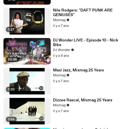
Nile Rodgers: "DAFT PUNK ARE
GENIUSES"
Mixmag
il y a 7 ans
1:27
DJ Wonder LIVE - Episode 10 - Nick
Bike
DJ Wonder
il y a 6 ans
55:58
Maxi Jazz, Mixmag 25 Years
Mixmag
il y a 7 ans
1:30
Dizzee Rascal, Mixmag 25 Years
Mixmag
il y a 7 ans
1:54