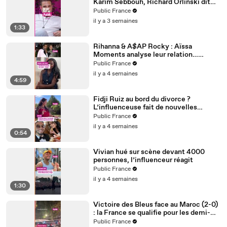
Karim Sebbouh, Richard Orlinski dit
tout au Public
Public France
il y a 3 semaines
1:33
Rihanna & A$AP Rocky : Aïssa
Moments analyse leur relation…
Couple toxique ? Rihanna serait-elle
Public France
malheureuse ?
il y a 4 semaines
4:59
Fidji Ruiz au bord du divorce ?
L’influenceuse fait de nouvelles
confidences
Public France
il y a 4 semaines
0:54
Vivian hué sur scène devant 4000
personnes, l’influenceur réagit
Public France
il y a 4 semaines
1:30
Victoire des Bleus face au Maroc (2-0)
: la France se qualifie pour les demi-
finales
Public France