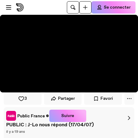
Passer au player
Passer au contenu principal
Se connecter
3
Partager
Favori
Suivre
Public France
PUBLIC : J-Lo nous répond (17/04/07)
il y a 19 ans