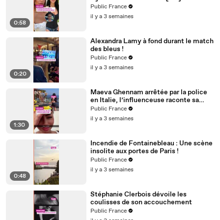
mêle !
Public France
il y a 3 semaines
0:58
Alexandra Lamy à fond durant le match
des bleus !
Public France
il y a 3 semaines
0:20
Maeva Ghennam arrêtée par la police
en Italie, l’influenceuse raconte sa
mésaventure
Public France
il y a 3 semaines
1:30
Incendie de Fontainebleau : Une scène
insolite aux portes de Paris !
Public France
il y a 3 semaines
0:48
Stéphanie Clerbois dévoile les
coulisses de son accouchement
Public France