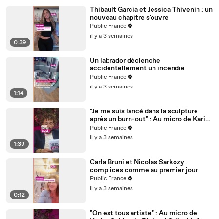
Thibault Garcia et Jessica Thivenin : un
nouveau chapitre s'ouvre
Public France
il y a 3 semaines
0:39
Un labrador déclenche
accidentellement un incendie
Public France
il y a 3 semaines
1:14
"Je me suis lancé dans la sculpture
après un burn-out" : Au micro de Karim
Sebbouh, Richard Orlinski dit tout au
Public France
Public
il y a 3 semaines
1:39
Carla Bruni et Nicolas Sarkozy
complices comme au premier jour
Public France
il y a 3 semaines
0:12
"On est tous artiste" : Au micro de