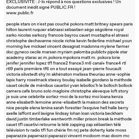
EXCLUSIVITE : J-lo répond à nos questions exclusives ! Un
document inédit signé PUBLIC.FR !
www.public.fr
people stars on n'est pas couché pokora matt britney spears paris
hilton laurent ruquier elatrassi sébastien ségo ségolène royal
sarko nicolas sarkozy francois bayrou cauet mustapha el atrassi
christophe dechavanne nicole richie kevin federline michael youn
morning live mickael vincent desagnat madonna mylene farmer
doc gyneco cecile marsan myriam palomba publictv pipole star
academy starac ac m.pokora mpokora matt m. pokora lorie
jenifer jennifer lopez tf1 france2 france3 m6 canal+ france4 rtl
rtl9 paris première tf6 on a tout essayé jean-pierre foucault
victoria silvstedt shy'm akhénaton melissa theuriau anne-sophie
lapix harry roselmack steevy boulay isabelle giordano la méthode
cauet cécile de ménibus cauetivi yvan lebolloc'h le bolloch bollock
camera cafe bruno solo magloire christophe aleveque loft story
je suis une celebrite sortez-moi de la sortez moi loana kenza
anne elisabeth lemoine anne-elisabeth la maison des secrets
nice people elena lenina sarah forestier l'esquive hell halle berry
axelle laffont avril lavigne lindsay lohan loan victoria beckham
david justin timberlake wentworth miller prison break la méthode
cauet tf1 cauetivi retourne la télé zapping zap sébastien télé
télévision tv radio tf1 fun chérie fm nrj pete doherty kate moss
paparazzis paparrazzi paparazzi vincent mcdoom mac doom mc