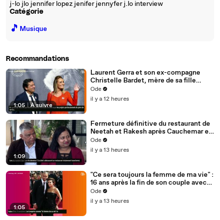
j-lo jlo jennifer lopez jenifer jennyfer j.lo interview
Catégorie
🎵
Musique
Recommandations
Laurent Gerra et son ex-compagne
Christelle Bardet, mère de sa fille
Célestine, toujours en très bons
Ode
termes, la preuve en images
il y a 12 heures
1:05
|
À suivre
Fermeture définitive du restaurant de
Neetah et Rakesh après Cauchemar en
cuisine, Philippe Etchebest pensait les
Ode
avoir sauvés
il y a 13 heures
1:09
"Ce sera toujours la femme de ma vie" :
16 ans après la fin de son couple avec
Eva Longoria, Tony Parker est
Ode
catégorique
il y a 13 heures
1:05