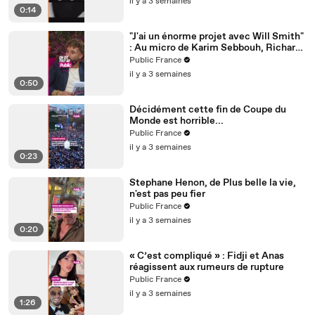
il y a 3 semaines
0:14
"J'ai un énorme projet avec Will Smith"
: Au micro de Karim Sebbouh, Richard
Orlinski dit tout au Public
Public France
il y a 3 semaines
0:50
Décidément cette fin de Coupe du
Monde est horrible...
Public France
il y a 3 semaines
0:23
Stephane Henon, de Plus belle la vie,
n'est pas peu fier
Public France
il y a 3 semaines
0:20
« C’est compliqué » : Fidji et Anas
réagissent aux rumeurs de rupture
Public France
il y a 3 semaines
1:26