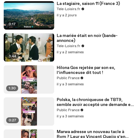
La stagiaire, saison 11 (France 3)
Tele-Loisirs.fr
il y a 2 jours
0:17
La mariée était en noir (bande-
annonce)
Tele-Loisirs.fr
il y a 2 semaines
3:44
Hilona Gos rejetée par son ex,
l’influenceuse dit tout !
Public France
il y a 3 semaines
1:30
Polska, la chroniqueuse de TBT9,
semble avoir accepté une demande en
mariage de son ami créateur de
Public France
contenu Anis
il y a 3 semaines
0:27
Marwa adresse un nouveau tacle à
Rym ? Leur ex Vincent Queijo s’en