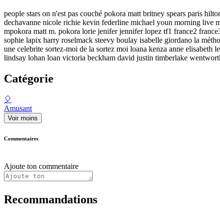
people stars on n'est pas couché pokora matt britney spears paris hilto
dechavanne nicole richie kevin federline michael youn morning live
mpokora matt m. pokora lorie jenifer jennifer lopez tf1 france2 france3
sophie lapix harry roselmack steevy boulay isabelle giordano la méthod
une celebrite sortez-moi de la sortez moi loana kenza anne elisabeth lem
lindsay lohan loan victoria beckham david justin timberlake wentworth m
Catégorie
🎈
Amusant
Voir moins
Commentaires
Ajoute ton commentaire
Recommandations