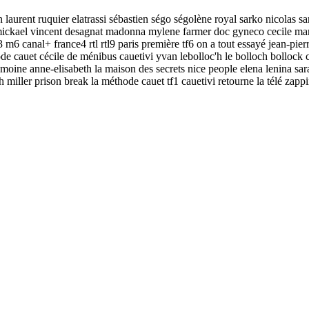
n laurent ruquier elatrassi sébastien ségo ségolène royal sarko nicolas 
 mickael vincent desagnat madonna mylene farmer doc gyneco cecile ma
 m6 canal+ france4 rtl rtl9 paris première tf6 on a tout essayé jean-pier
e cauet cécile de ménibus cauetivi yvan lebolloc'h le bolloch bollock c
oine anne-elisabeth la maison des secrets nice people elena lenina sarah 
iller prison break la méthode cauet tf1 cauetivi retourne la télé zapping