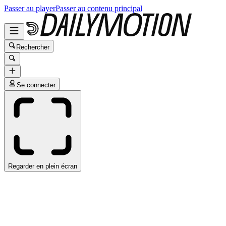
Passer au player
Passer au contenu principal
Rechercher
Se connecter
Regarder en plein écran