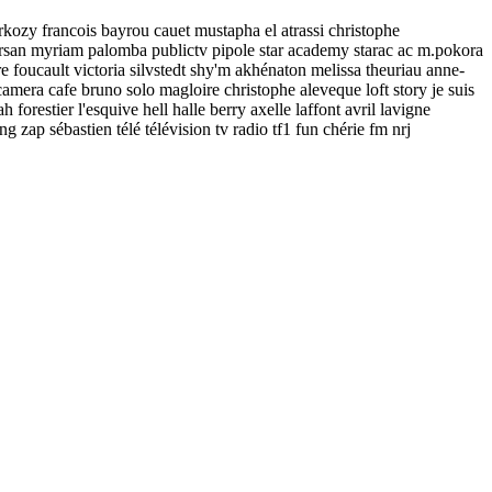
sarkozy francois bayrou cauet mustapha el atrassi christophe
rsan myriam palomba publictv pipole star academy starac ac m.pokora
re foucault victoria silvstedt shy'm akhénaton melissa theuriau anne-
amera cafe bruno solo magloire christophe aleveque loft story je suis
forestier l'esquive hell halle berry axelle laffont avril lavigne
 zap sébastien télé télévision tv radio tf1 fun chérie fm nrj