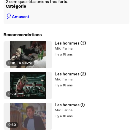
2 comiques étasuniens trés forts.
Catégorie
🎈
Amusant
Recommandations
Les hommes (3)
Mikl Farina
il y a 18 ans
0:16
|
À suivre
Les hommes (2)
Mikl Farina
il y a 18 ans
0:20
Les hommes (1)
Mikl Farina
il y a 18 ans
0:30