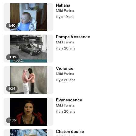
Hahaha
Mikl Farina
il y a 19 ans
1:40
Pompe à essence
Mikl Farina
il y a 20 ans
0:39
Violence
Mikl Farina
il y a 20 ans
1:34
Evanescence
Mikl Farina
il y a 20 ans
3:35
Chaton épuisé