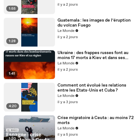
il y a 2 jours
1:55
Guatemala : les images de l’éruption
du volcan Fuego
Le Monde
il y a 2 jours
1:28
Ukraine : des frappes russes font au
moins 17 morts à Kiev et dans ses
environs, des entrepôts touchés
Le Monde
il y a 2 jours
1:41
Comment ont évolué les relations
entre les Etats-Unis et Cuba ?
Le Monde
il y a 3 jours
4:20
Crise migratoire à Ceuta : au moins 72
morts
Le Monde
il y a 5 jours
1:20