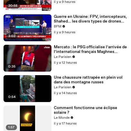
il y a 9 heures
30:55
Guerre en Ukraine: FPV, intercepteurs,
Shahed… les divers types de drones
utilisés lors des conflits
BFM
il y a 9 heures
3:02
Mercato : le PSG officialise l’arrivée de
l’international français Maghnes
Akliouche
Le Parisien
il y a 12 heures
0:35
Une chaussure rattrapée en plein vol
dans des montagne russes
Le Parisien
il y a 14 heures
0:54
Comment fonctionne une éclipse
solaire ?
Le Monde
il y a 17 heures
1:57