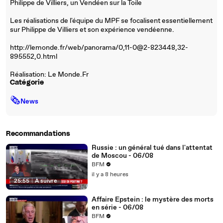
Philippe de Villiers, un Vendéen sur la Toile
Les réalisations de l'équipe du MPF se focalisent essentiellement
sur Philippe de Villiers et son expérience vendéenne.
http://lemonde.fr/web/panorama/0,11-0@2-823448,32-
895552,0.html
Réalisation: Le Monde.Fr
Catégorie
🗞
News
Recommandations
Russie : un général tué dans l'attentat
de Moscou - 06/08
BFM
il y a 8 heures
25:55
|
À suivre
Affaire Epstein : le mystère des morts
en série - 06/08
BFM