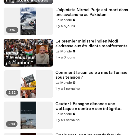
L'alpiniste Nirmal Purja est mort dans
une avalanche au Pakistan
Le Monde
il y a 6 jours
0:47
Le premier ministre indien Modi
s'adresse aux étudiants manifestants
Le Monde
il y a 6 jours
2:07
Comment la canicule a mis la Tunisie
sous tension ?
Le Monde
il y a 1 semaine
2:32
Ceuta : l’Espagne dénonce une
« attaque » contre « son intégrité
territoriale »
Le Monde
il y a 1 semaine
2:14