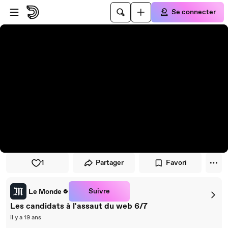
Passer au player
Passer au contenu principal
Se connecter
1
Partager
Favori
Suivre
Le Monde
Les candidats à l'assaut du web 6/7
il y a 19 ans