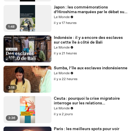
Japon : les commémorations
d’Hiroshima marquées par le débat sur
l’arme nucléaire
Le Monde
il y a 17 heures
1:48
Indonésie : il y a encore des esclaves
sur cette île à côté de Bali
Le Monde
il y a 21 heures
3:18
Sumba, l’île aux esclaves indonésienne
Le Monde
il y a 22 heures
3:18
Ceuta : pourquoi la crise migratoire
interroge sur les relations
diplomatiques entre le Maroc et
Le Monde
l’Espagne ?
il y a 2 jours
3:36
Paris : les meilleurs spots pour voir